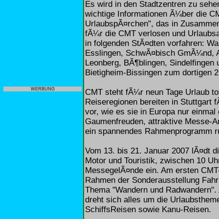
Es wird in den Stadtzentren zu seh
wichtige Informationen Ã¼ber die C
UrlaubspÃ¤rchen", das in Zusammenar
fÃ¼r die CMT verlosen und Urlaubsa
in folgenden StÃ¤dten vorfahren: Wa
Esslingen, SchwÃ¤bisch GmÃ¼nd, Aa
Leonberg, BÃ¶blingen, Sindelfingen 
Bietigheim-Bissingen zum dortigen 26
WERBUNG
CMT steht fÃ¼r neun Tage Urlaub tot
Reiseregionen bereiten in Stuttgar
vor, wie es sie in Europa nur einmal
Gaumenfreuden, attraktive Messe-A
ein spannendes Rahmenprogramm r
Vom 13. bis 21. Januar 2007 lÃ¤dt d
Motor und Touristik, zwischen 10 Uhr
MessegelÃ¤nde ein. Am ersten CMT-
Rahmen der Sonderausstellung Fahrr
Thema "Wandern und Radwandern". 
dreht sich alles um die Urlaubsthem
SchiffsReisen sowie Kanu-Reisen.