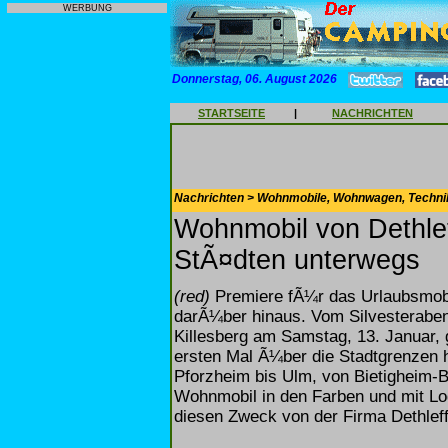
WERBUNG
Donnerstag, 06. August 2026
STARTSEITE
|
NACHRICHTEN
Nachrichten > Wohnmobile, Wohnwagen, Techni
Wohnmobil von Dethlef
StÃ¤dten unterwegs
(red)
Premiere fÃ¼r das Urlaubsmobi
darÃ¼ber hinaus. Vom Silvesteraben
Killesberg am Samstag, 13. Januar
ersten Mal Ã¼ber die Stadtgrenzen h
Pforzheim bis Ulm, von Bietigheim-B
Wohnmobil in den Farben und mit Lo
diesen Zweck von der Firma Dethleff