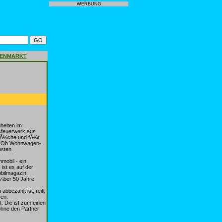
WERBUNG
GENMARKT
heiten im
nsfeuerwerk aus
prÃ¼che und fÃ¼r
lt. Ob Wohnwagen-
osten.
mobil - ein
ist es auf der
bilmagazin,
Ã¼ber 50 Jahre
bezahlt ist, reift
ren.
: Die ist zum einen
ohne den Partner