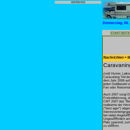
WERBUNG
Donnerstag, 06.
STARTSEITE
Nachrichten > 
Caravanin
(red)
Hymer, Laika,
Caravaning-Teil de
dem Jahr 2006 auf 
jeden Geldbeutel v
Fan oder Reisemobi
Auch 2007 sorgt De
Freizeitfahrzeug, 
CMT 2007 das "Bes
realisierte der He
("best ager") abge
Interessentengrup
bei vielen AngehÃ¶
UngewÃ¶hnlich am B
Platz sparend; zum
zu stÃ¶ren.