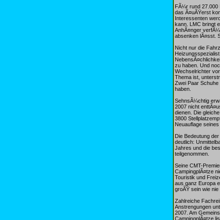
FÃ¼r rund 27.000 
das Ã¤uÃŸerst komp
Interessenten werd
kann. LMC bringt 
AnhÃ¤nger verfÃ¼g
absenken lÃ¤sst. 
Nicht nur die Fahr
Heizungsspezialis
NebensÃ¤chlichkeit
zu haben. Und noch
Wechselrichter vor
Thema ist, unterst
Zwei Paar Schuhe k
haben.
SehnsÃ¼chtig erwa
2007 nicht enttÃ¤us
dienen. Die gleich
3800 Stellplatzem
Neuauflage seines
Die Bedeutung der
deutlich: Unmittel
Jahres und die be
teilgenommen.
Seine CMT-Premiere
CampingplÃ¤tze ni
Touristik und Frei
aus ganz Europa e
groÃŸ sein wie nie
Zahlreiche Fachrei
Anstrengungen unte
2007. Am Gemeinsc
CampingplÃ¤tze lis