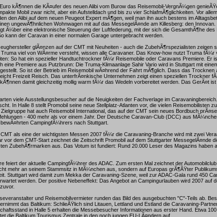
Euro kÃ¶nnen die KÃ¤ufer des neuen Alibi vom Burow das Reisemobil-VergnÃ¼gen genieÃŸen.
akte Mobil zwar nicht, aber ein Aufstelldach und bis zu vier SchlafmÃ¶glichkeiten. Vor alle
en den Alibi auf dem neuen Peugeot Expert mÃ¶gen, weil man ihn auch bestens im Alltagsbe
einen ungewÃ¶hnlichen Wohnwagen mit auf das MessegelÃ¤nde am Killesberg: den Innovan
t Ã¼ber eine elektronische Steuerung der Luftfederung, mit der sich die GesamthÃ¶he de
So kann der Caravan in einer normalen Garage untergebracht werden.
zeughersteller glÃ¤nzen auf der CMT mit Neuheiten - auch die ZubehÃ¶rspezialisten zeigen s
t Truma viel von WÃ¤rme versteht, wissen alle Caravaner. Das Know-how nutzt Truma fÃ¼r 
en: So hat ein spezieller Handtuchtrockner fÃ¼r Reisemobile oder Caravans Premiere. Er i
 eine Premiere aus Putzbrunn: Die Truma-Klimaanlage Sahir Vario wird in Stuttgart mit ein
gestellt. So ist der Betrieb im Reisemobil wÃ¤hrend der Fahrt mÃ¶glich. Dass das Trocknen 
reicht Freizeit Reisch. Das unterfrÃ¤nkische Unternehmen zeigt einen speziellen Trockner f
Ã¶nnen damit gleichzeitig mollig warm fÃ¼r das Wedeln vorbereitet werden. Das GerÃ¤t ist
rten viele Ausstellungsbesucher auf die Neuigkeiten der Fachverlage im Caravaningbereich
cht. In Halle 8 stellt Promobil seine neue Stellplatz-Atlanten vor, die vielen Reisemobilisten z
e Zielgruppe hat auch Reisemobil International, das auf der CMT sein neues Bordbuch prÃ¤sen
pfehlungen - 400 mehr als vor einem Jahr. Der Deutsche Caravan-Club (DCC) aus MÃ¼nche
 bewÃ¤hrten CampingfÃ¼hrers nach Stuttgart.
 CMT als eine der wichtigsten Messen 2007 fÃ¼r die Caravaning-Branche wird mit zwei Vera
bar vor dem CMT-Start zeichnet die Zeitschrift Promobil auf dem Stuttgarter MessegelÃ¤nde d
sten ZubehÃ¶rmarken aus. Das Votum ist fundiert: Rund 20.000 Leser des Magazins haben 
 feiert der aktuelle CampingfÃ¼hrer des ADAC. Zum ersten Mal zeichnet der Automobilclub d
cht mehr an seinem Stammsitz in MÃ¼nchen aus, sondern auf Europas grÃ¶ÃŸter Publiku
zeit. Stuttgart wird damit zum Mekka der Caravaning-Szene, weil zur ADAC-Gala rund 450 Ca
rwartet werden. Der positive Nebeneffekt: Das Angebot an Campingurlauben wird 2007 auf d
 zuvor.
severanstalter und Reisemobilvermieter runden das Bild des ausgebuchten "C"-Teils ab. Be
rnimmt das Baltikum: SchlieÃŸlich sind Litauen, Lettland und Estland die Caravaning-Partn
haftsstand in Halle 5 erhalten die Messebesucher Informationen aus erster Hand. Etwa 10
tet die Baltikum Tourismus Zentrale in den noch jungen EU-LÃ¤ndern auf.