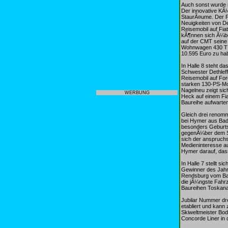
Auch sonst wurde m
Der innovative KÃ¼
StaurÃ¤ume. Der Pr
Neuigkeiten von De
Reisemobil auf Fia
kÃ¶nnen sich Ã¼ber
auf der CMT seine 
Wohnwagen 430 T od
10.595 Euro zu ha
In Halle 8 steht 
Schwester Dethleff
Reisemobil auf For
starken 130-PS-Mo
Nagelneu zeigt sic
WERBUNG
Heck auf einem Fia
Baureihe aufwarten
Gleich drei renomm
bei Hymer aus Bad 
besonders Geburts
gegenÃ¼ber dem Se
sich der anspruch
Medieninteresse au
Hymer darauf, das
In Halle 7 stellt 
Gewinner des Jahre
Rendsburg vom Ban
die jÃ¼ngste Fahrze
Baureihen Toskana
Jubilar Nummer dre
etabliert und kan
Skiweltmeister Bod
Concorde Liner in d