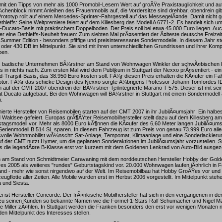
it den Tipps von mehr als 1000 Promobil-Lesern Wert auf groÃŸe Praxistauglichkeit und auf
chenblock nimmt Anleihen des Frauenmobils auf, die Vordersitze sind drehbar, obendrein gibt
ototyp rollt auf einem Mercedes-Sprinter-Fahrgestell auf das MessegelÃ¤nde. Damit nicht 
thleffs: Seine Weltpremiere feiert auf dem Killesberg das Modell A 6771-2. Es handelt sich um
t-Ducato-Basis mit praktischem Doppelboden. Der Preis soll bei etwa 45.000 Euro liegen. A
 eine Dethleffs-Neuheit freuen: Zum siebten Mal prÃ¤sentiert der Ã¤lteste deutsche Freizeit
Summer Edition - besonders pfiffige und preisinteressante Sondermodelle. In diesem Jahr st
er 430 DB im Mittelpunkt. Sie sind mit ihren unterschiedlichen Grundrissen und ihrer Komp
ben.
das badische Unternehmen BÃ¼rstner am Stand von Wohnwagen Winkler der schwÃ¤bischen
s in nichts nach. Zum ersten Mal wird dem Publikum in Stuttgart der Nexxo prÃ¤sentiert - ei
d-Transit-Basis, das 38.950 Euro kosten soll. FÃ¼r diesen Preis erhalten die KÃ¤ufer ein F
tor. FÃ¼r das schicke Design des Nexxo sorgte Ã¼brigens Professor Johann Tomfordes ID
h auf der CMT 2007 obendrein der BÃ¼rstner-Teilintegrierte Marano T 575. Dieser ist mit sei
t Ducato aufgebaut. Bei den Wohnwagen will BÃ¼rstner in Stuttgart mit einem Sondermodell 
.
ierte Hersteller von Reisemobilen starten auf der CMT 2007 in ihr JubilÃ¤umsjahr: Ein halbe
Waldsee gefeiert. Europas grÃ¶ÃŸter Reisemobilhersteller stellt dazu auf dem Killesberg am
tagsmodell vor. Mehr als 8000 Euro kÃ¶nnen die KÃ¤ufer des 6,60 Meter langen JubilÃ¤um
rienmodell B 514 SL sparen. In diesem Fahrzeug ist zum Preis von genau 73.999 Euro alle
svolle Wohnmobilist wÃ¼nscht: Sat-Anlage, Tempomat, Klimaanlage und eine Sonderlackieru
f der CMT nutzt Hymer, um die geplanten Sonderaktionen im JubilÃ¤umsjahr vorzustellen. St
s die legendÃ¤re B-Klasse erst vor kurzem mit dem Goldenen Lenkrad von Auto-Bild ausgez
sich am Stand von Schmidtmeier Caravaning mit dem norddeutschen Hersteller Hobby der Gol
s 2005 als weiteres "rundes" Geburtstagskind vor. 20.000 Wohnwagen laufen jÃ¤hrlich in 
d - mehr wie sonst nirgendwo auf der Welt. Im Reisemobilbau hat Hobby GroÃŸes vor und 
ugflotte aller Zeiten. Alle Mobile wurden erst im Herbst 2006 vorgestellt. Im Mittelpunkt steh
 und Siesta.
i ist Hersteller Concorde. Der frÃ¤nkische Mobilhersteller hat sich in den vergangenen in d
n zu seinen Kunden so bekannte Namen wie die Formel-1-Stars Ralf Schumacher und Nigel Ma
e Miller zÃ¤hlen. In Stuttgart werden die Franken besonders den erst vor wenigen Monaten n
en Mittelpunkt des Interesses stellen.