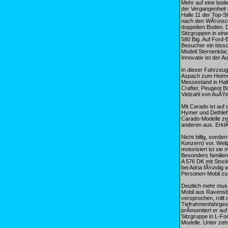
Mehr auf eine bode
der Vergangenheit 
Halle 11 der Top-S
nach den WÃ¼nsche
doppelten Boden. D
Sitzgruppen in ein
580 Big. Auf Ford-
Besucher ein bissc
Modell Sternenklar
Innovativ ist der A
In dieser Fahrzeug
Aspach zum Heimsp
Messestand in Hall
Crafter, Peugeot B
Vielzahl von AuÃŸ
Mit Carado ist au
Hymer und Dethleff
Carado-Modelle ze
anderen aus. ErklÃ¤
Nicht billig, sonde
Konzern) vor. Welt
motorisiert ist si
Besonders familienf
A 576 DK mit Stock
bei Adria fÃ¼ndig 
Personen-Mobil zu
Deutlich mehr mus
Mobil aus Ravensb
versprochen, rollt
Tiefrahmenfahrgest
prÃ¤sentiert er au
Sitzgruppe in L-F
Modelle. Unter zeh