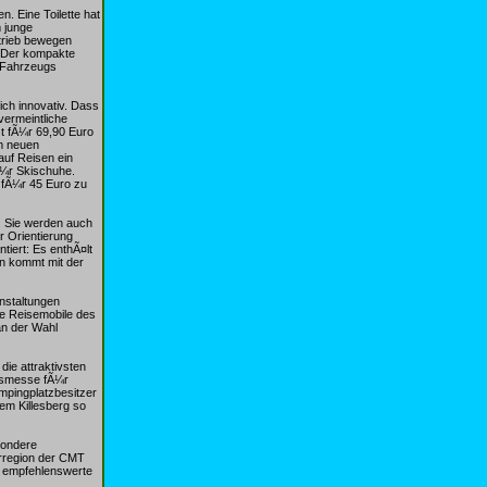
 Eine Toilette hat
m junge
trieb bewegen
. Der kompakte
s Fahrzeugs
ich innovativ. Dass
vermeintliche
st fÃ¼r 69,90 Euro
em neuen
auf Reisen ein
Ã¼r Skischuhe.
 fÃ¼r 45 Euro zu
. Sie werden auch
ur Orientierung
tiert: Es enthÃ¤lt
n kommt mit der
nstaltungen
ie Reisemobile des
an der Wahl
ie attraktivsten
msmesse fÃ¼r
mpingplatzbesitzer
em Killesberg so
sondere
erregion der CMT
0 empfehlenswerte