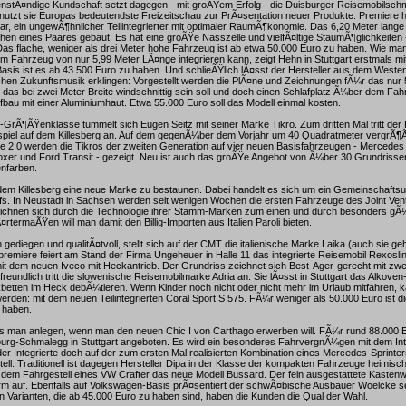
nstÃ¤ndige Kundschaft setzt dagegen - mit groÃŸem Erfolg - die Duisburger Reisemobilsch
nutzt sie Europas bedeutendste Freizeitschau zur PrÃ¤sentation neuer Produkte. Premiere h
tar, ein ungewÃ¶hnlicher Teilintegrierter mit optimaler RaumÃ¶konomie. Das 6,20 Meter lan
n eines Paares gebaut: Es hat eine groÃŸe Nasszelle und vielfÃ¤ltige StaumÃ¶glichkeiten 
as flache, weniger als drei Meter hohe Fahrzeug ist ab etwa 50.000 Euro zu haben. Wie man
em Fahrzeug von nur 5,99 Meter LÃ¤nge integrieren kann, zeigt Hehn in Stuttgart erstmals mi
Basis ist es ab 43.500 Euro zu haben. Und schlieÃŸlich lÃ¤sst der Hersteller aus dem Weste
hen Zukunftsmusik erklingen: Vorgestellt werden die PlÃ¤ne und Zeichnungen fÃ¼r das nur 
, das bei zwei Meter Breite windschnittig sein soll und doch einen Schlafplatz Ã¼ber dem Fahr
ufbau mit einer Aluminiumhaut. Etwa 55.000 Euro soll das Modell einmal kosten.
-GrÃ¶ÃŸenklasse tummelt sich Eugen Seitz mit seiner Marke Tikro. Zum dritten Mal tritt der 
iel auf dem Killesberg an. Auf dem gegenÃ¼ber dem Vorjahr um 40 Quadratmeter vergrÃ¶
e 2.0 werden die Tikros der zweiten Generation auf vier neuen Basisfahrzeugen - Mercedes
oxer und Ford Transit - gezeigt. Neu ist auch das groÃŸe Angebot von Ã¼ber 30 Grundrisse
enfarben.
f dem Killesberg eine neue Marke zu bestaunen. Dabei handelt es sich um ein Gemeinschaft
s. In Neustadt in Sachsen werden seit wenigen Wochen die ersten Fahrzeuge des Joint Vent
ichnen sich durch die Technologie ihrer Stamm-Marken zum einen und durch besonders gÃ
rtermaÃŸen will man damit den Billig-Importen aus Italien Paroli bieten.
rn gediegen und qualitÃ¤tvoll, stellt sich auf der CMT die italienische Marke Laika (auch sie 
premiere feiert am Stand der Firma Ungeheuer in Halle 11 das integrierte Reisemobil Rexosli
e mit dem neuen Iveco mit Heckantrieb. Der Grundriss zeichnet sich Best-Ager-gerecht mit zwe
reundlich tritt die slowenische Reisemobilmarke Adria an. Sie lÃ¤sst in Stuttgart das Alkoven
betten im Heck debÃ¼tieren. Wenn Kinder noch nicht oder nicht mehr im Urlaub mitfahren, 
werden: mit dem neuen Teilintegrierten Coral Sport S 575. FÃ¼r weniger als 50.000 Euro ist d
 haben.
s man anlegen, wenn man den neuen Chic I von Carthago erwerben will. FÃ¼r rund 88.000 E
urg-Schmalegg in Stuttgart angeboten. Es wird ein besonderes FahrvergnÃ¼gen mit dem Int
 der Integrierte doch auf der zum ersten Mal realisierten Kombination eines Mercedes-Sprinter
ell. Traditionell ist dagegen Hersteller Dipa in der Klasse der kompakten Fahrzeuge heimisc
f dem Fahrgestell eines VW Crafter das neue Modell Bussard. Der fein ausgestattete Kasten
orm auf. Ebenfalls auf Volkswagen-Basis prÃ¤sentiert der schwÃ¤bische Ausbauer Woelcke s
n Varianten, die ab 45.000 Euro zu haben sind, haben die Kunden die Qual der Wahl.