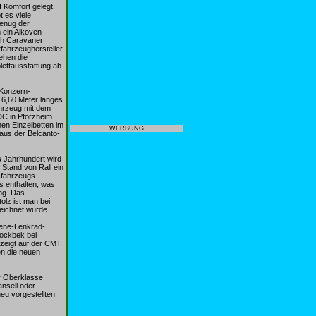
 Komfort gelegt:
 es viele
genug der
 ein Alkoven-
uch Caravaner
fahrzeughersteller
ehen die
lettausstattung ab
 Konzern-
n 6,60 Meter langes
ahrzeug mit dem
C in Pforzheim.
nen Einzelbetten im
WERBUNG
aus der Belcanto-
s Jahrhundert wird
 Stand von Rall ein
sfahrzeugs
s enthalten, was
ng. Das
olz ist man bei
eichnet wurde.
dene-Lenkrad-
Fockbek bei
zeigt auf der CMT
en die neuen
er Oberklasse
nsell oder
eu vorgestellten