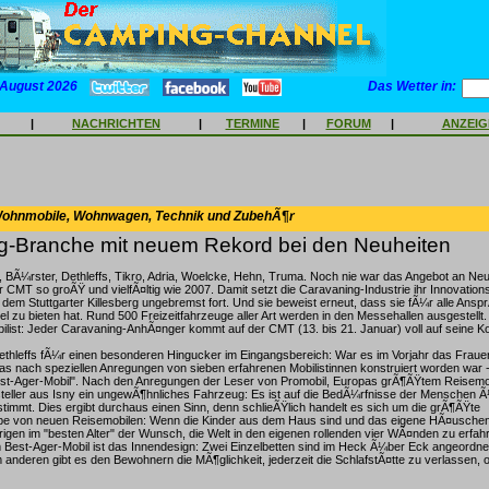
 August 2026
Das Wetter in:
|
NACHRICHTEN
|
TERMINE
|
FORUM
|
ANZEI
Wohnmobile, Wohnwagen, Technik und ZubehÃ¶r
g-Branche mit neuem Rekord bei den Neuheiten
 BÃ¼rster, Dethleffs, Tikro, Adria, Woelcke, Hehn, Truma. Noch nie war das Angebot an Neu
r CMT so groÃŸ und vielfÃ¤ltig wie 2007. Damit setzt die Caravaning-Industrie ihr Innovatio
dem Stuttgarter Killesberg ungebremst fort. Und sie beweist erneut, dass sie fÃ¼r alle Ans
iel zu bieten hat. Rund 500 Freizeitfahrzeuge aller Art werden in den Messehallen ausgestel
list: Jeder Caravaning-AnhÃ¤nger kommt auf der CMT (13. bis 21. Januar) voll auf seine K
thleffs fÃ¼r einen besonderen Hingucker im Eingangsbereich: War es im Vorjahr das Frauen
das nach speziellen Anregungen von sieben erfahrenen Mobilistinnen konstruiert worden war - 
t-Ager-Mobil". Nach den Anregungen der Leser von Promobil, Europas grÃ¶ÃŸtem Reisemo
rsteller aus Isny ein ungewÃ¶hnliches Fahrzeug: Es ist auf die BedÃ¼rfnisse der Menschen 
stimmt. Dies ergibt durchaus einen Sinn, denn schlieÃŸlich handelt es sich um die grÃ¶ÃŸte
pe von neuen Reisemobilen: Wenn die Kinder aus dem Haus sind und das eigene HÃ¤uschen ab
rigen im "besten Alter" der Wunsch, die Welt in den eigenen rollenden vier WÃ¤nden zu erfah
est-Ager-Mobil ist das Innendesign: Zwei Einzelbetten sind im Heck Ã¼ber Eck angeordnet
 anderen gibt es den Bewohnern die MÃ¶glichkeit, jederzeit die SchlafstÃ¤tte zu verlassen, 