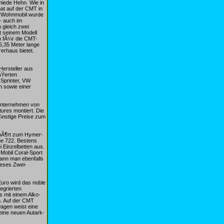
miede Hehn. Wie in
at auf der CMT in
ge Wohnmobil wurde
- auch im
 gleich zwei
t seinem Modell
n fÃ¼r die CMT-
5,35 Meter lange
erhaus bietet.
Hersteller aus
ÃŸerten
 Sprinter, VW
n sowie einer
sunternehmen von
ures montiert. Die
¼nstige Preise zum
gehÃ¶rt zum Hymer-
ne 722. Bestens
i Einzelbetten aus.
-Mobil Coral-Sport
kann man ebenfalls
ieses Zwei-
uro wird das noble
egrierten
s mit einem Alko-
h. Auf der CMT
wagen weist eine
eine neuen Autark-