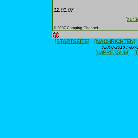
12.01.07
[zurü
© 2007 Camping-Channel
[STARTSEITE]
[NACHRICHTEN]
©2000-2018 maxxwe
[IMPRESSUM]
[