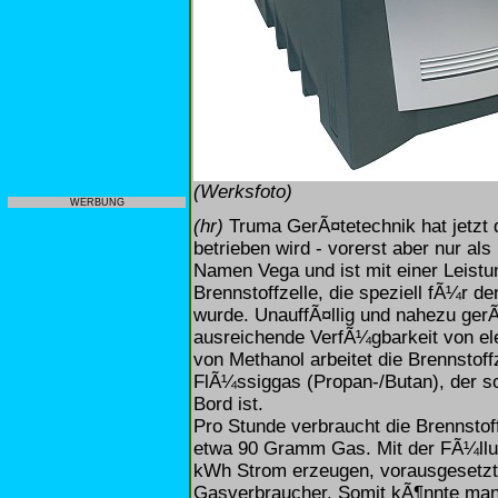
(Werksfoto)
WERBUNG
(hr)
Truma GerÃ¤tetechnik hat jetzt di
betrieben wird - vorerst aber nur als
Namen Vega und ist mit einer Leistu
Brennstoffzelle, die speziell fÃ¼r 
wurde. UnauffÃ¤llig und nahezu gerÃ
ausreichende VerfÃ¼gbarkeit von ele
von Methanol arbeitet die Brennstoff
FlÃ¼ssiggas (Propan-/Butan), der 
Bord ist.
Pro Stunde verbraucht die Brennsto
etwa 90 Gramm Gas. Mit der FÃ¼llun
kWh Strom erzeugen, vorausgesetzt, 
Gasverbraucher. Somit kÃ¶nnte man 