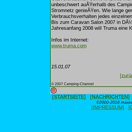
unbeschwert auÃŸerhalb des Campi
Stromnetz genieÃŸen. Wie lange ge
Verbrauchsverhalten jedes einzelne
Bis zum Caravan Salon 2007 in DÃ¼ss
Jahresanfang 2008 will Truma eine K
Infos im Internet:
www.truma.com
15.01.07
[zurü
© 2007 Camping-Channel
[STARTSEITE]
[NACHRICHTEN]
©2000-2018 maxxwe
[IMPRESSUM]
[