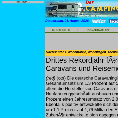
WERBUNG
Donnerstag, 06. August 2026
STARTSEITE
|
NACHRICHTEN
Nachrichten > Wohnmobile, Wohnwagen, Techni
Drittes Rekordjahr fÃ¼
Caravans und Reisemo
(red)
(ots) Die deutsche Caravaningin
Gesamtumsatz um 1,3 Prozent auf 5,0
allem die Hersteller von Caravans u
NeufahrzeuggeschÃ¤ft ausbauen und 
Prozent einen Jahresumsatz von 2,83
Ebenfalls positiv entwickelte sich d
um 1,1 Prozent auf 1,76 Milliarden E
ZubehÃ¶r entwickelte sich dagegen n