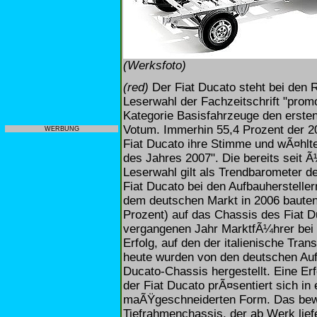
(Werksfoto)
(red)
Der Fiat Ducato steht bei den 
Leserwahl der Fachzeitschrift "promob
Kategorie Basisfahrzeuge den ersten
Votum. Immerhin 55,4 Prozent der 2
WERBUNG
Fiat Ducato ihre Stimme und wÃ¤hlt
des Jahres 2007". Die bereits seit Ã
Leserwahl gilt als Trendbarometer de
Fiat Ducato bei den Aufbauherstelle
dem deutschen Markt in 2006 bauten 
Prozent) auf das Chassis des Fiat D
vergangenen Jahr MarktfÃ¼hrer bei 
Erfolg, auf den der italienische Trans
heute wurden von den deutschen Auf
Ducato-Chassis hergestellt. Eine Er
der Fiat Ducato prÃ¤sentiert sich in 
maÃŸgeschneiderten Form. Das bewe
Tiefrahmenchassis, der ab Werk lie