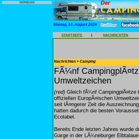
WERBUNG
Montag, 10. August 2026
STARTSEITE
|
NACHRICHTEN
Nachrichten > Camping
FÃ¼nf CampingplÃ¤tze
Umweltzeichen
(red)
Gleich fÃ¼nf CampingplÃ¤tze 
offiziellen EuropÃ¤ischen Umweltzei
seit lÃ¤ngerer Zeit die Auszei
hatten dadurch die besten Vorausse
Ecolabel.
Bereits Ende letzten Jahres wurde 
Garge in der LÃ¼neburger Elbtalau