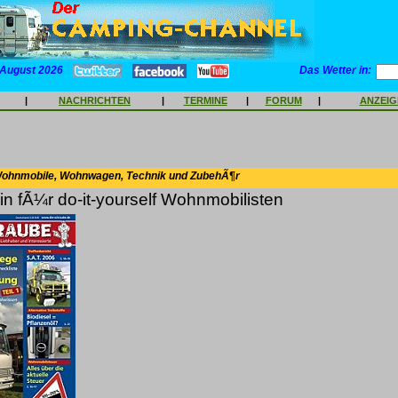
 August 2026
Das Wetter in:
|
NACHRICHTEN
|
TERMINE
|
FORUM
|
ANZEI
Wohnmobile, Wohnwagen, Technik und ZubehÃ¶r
n fÃ¼r do-it-yourself Wohnmobilisten