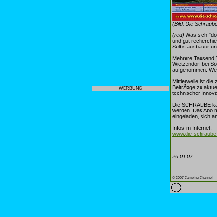
(Bild: Die Schraub
(red)
Was sich "do
und gut recherchie
Selbstausbauer und
Mehrere Tausend T
Wietzendorf bei So
aufgenommen. Wer 
Mittlerweile ist d
BeitrÃ¤ge zu aktu
WERBUNG
technischer Innova
Die SCHRAUBE kann 
werden. Das Abo m
eingeladen, sich an
Infos im Internet:
www.die-schraube
26.01.07
© 2007 Camping-Channel