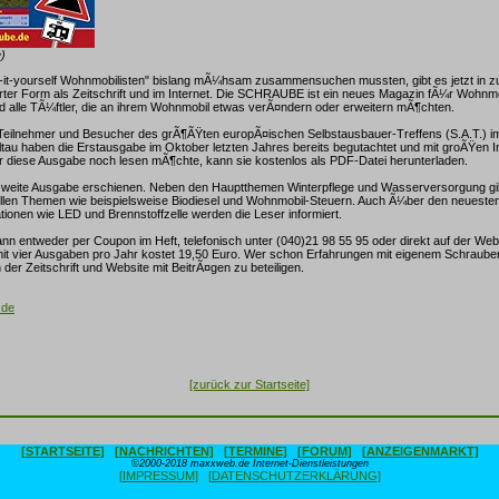
e)
-it-yourself Wohnmobilisten" bislang mÃ¼hsam zusammensuchen mussten, gibt es jetzt in
rter Form als Zeitschrift und im Internet. Die SCHRAUBE ist ein neues Magazin fÃ¼r Wohnmo
 alle TÃ¼ftler, die an ihrem Wohnmobil etwas verÃ¤ndern oder erweitern mÃ¶chten.
eilnehmer und Besucher des grÃ¶ÃŸten europÃ¤ischen Selbstausbauer-Treffens (S.A.T.)
ltau haben die Erstausgabe im Oktober letzten Jahres bereits begutachtet und mit groÃŸen I
diese Ausgabe noch lesen mÃ¶chte, kann sie kostenlos als PDF-Datei herunterladen.
ie zweite Ausgabe erschienen. Neben den Hauptthemen Winterpflege und Wasserversorgung gib
ellen Themen wie beispielsweise Biodiesel und Wohnmobil-Steuern. Auch Ã¼ber den neueste
tionen wie LED und Brennstoffzelle werden die Leser informiert.
entweder per Coupon im Heft, telefonisch unter (040)21 98 55 95 oder direkt auf der Webs
it vier Ausgaben pro Jahr kostet 19,50 Euro. Wer schon Erfahrungen mit eigenem Schrauben
 der Zeitschrift und Website mit BeitrÃ¤gen zu beteiligen.
.de
[zurück zur Startseite]
[STARTSEITE]
[NACHRICHTEN]
[TERMINE]
[FORUM]
[ANZEIGENMARKT]
©2000-2018 maxxweb.de Internet-Dienstleistungen
[IMPRESSUM]
[DATENSCHUTZERKLÄRUNG]