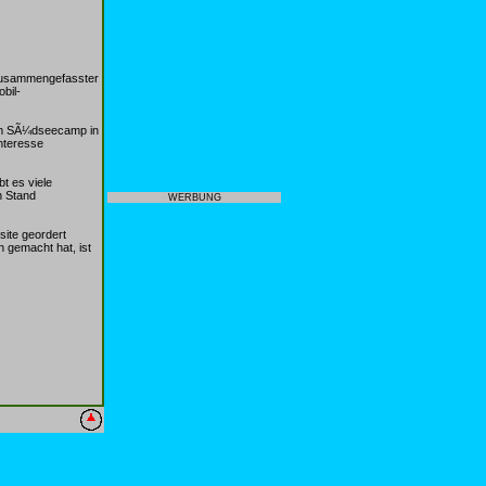
 zusammengefasster
bil-
 im SÃ¼dseecamp in
nteresse
t es viele
n Stand
WERBUNG
ite geordert
 gemacht hat, ist