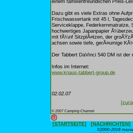
einem familienfreundlichen Preis-Lei
Dazu gibt es viele Extras ohne Aufpr
Frischwassertank mit 45 l, Tagesdeck
Serviceklappe, Federkernmatratze, S
hochwertiges Japanpapier Ã¼berzeug
mit fÃ¼nf SitzplÃ¤tzen, der groÃŸzÃ
achsen sowie tiefe, gerÃ¤umige K
Der Tabbert DaVinci 540 DM ist der
Infos im Internet:
www.knaus-tabbert-group.de
02.02.07
[zurü
© 2007 Camping-Channel
[STARTSEITE]
[NACHRICHTEN]
©2000-2018 maxxwe