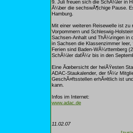
9. Juli freuen sich die SchÃ¼ler in
Ã¼ber die sechswÃ¶chige Pause. Es 
Hamburg.
Mit einer weiteren Reisewelle ist zu
Vorpommern und Schleswig-Holstein
Sachsen-Anhalt und ThÃ¼ringen in di
in Sachsen die Klassenzimmer leer, t
Ferien sind Baden-WÃ¼rttemberg (26.
SchÃ¼ler dafÃ¼r bis in den Septemb
Eine Ãœbersicht der heiÃŸesten St
ADAC-Staukalender, der fÃ¼r Mitglie
GeschÃ¤ftsstellen erhÃ¤ltlich ist un
kann.
Infos im Internet:
www.adac.de
11.02.07
[zurü