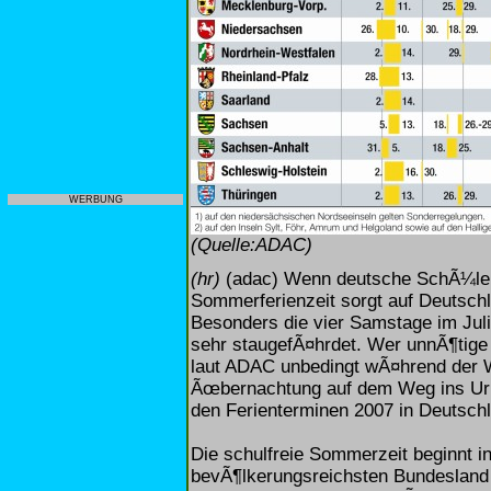
WERBUNG
(Quelle:ADAC)
(hr)
(adac) Wenn deutsche SchÃ¼ler j
Sommerferienzeit sorgt auf Deutsch
Besonders die vier Samstage im Jul
sehr staugefÃ¤hrdet. Wer unnÃ¶tige
laut ADAC unbedingt wÃ¤hrend der W
Ãœbernachtung auf dem Weg ins Url
den Ferienterminen 2007 in Deutschla
Die schulfreie Sommerzeit beginnt i
bevÃ¶lkerungsreichsten Bundesland 