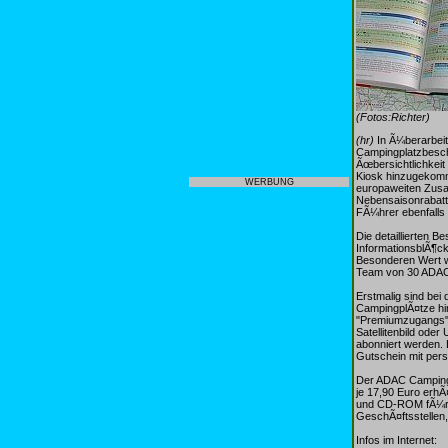
(Fotos:Richter)
(hr)
In Ã¼berarbei
Campingplatzbesch
Ãœbersichtlichkeit
Kiosk hinzugekomm
WERBUNG
europaweiten Zusa
Nebensaisonrabatt
FÃ¼hrer ebenfalls b
Die detaillierten 
InformationsblÃ¶ck
Besonderen Wert wi
Team von 30 ADAC-
Erstmalig sind be
CampingplÃ¤tze hin
"Premiumzugangs" 
Satellitenbild ode
abonniert werden.
Gutschein mit per
Der ADAC Camping
je 17,90 Euro erhÃ
und CD-ROM fÃ¼r 2
GeschÃ¤ftsstellen,
Infos im Internet: