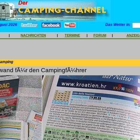
gust 2026
Das Wetter in:
|
NACHRICHTEN
|
TERMINE
|
FORUM
|
ANZEI
Camping
wand fÃ¼r den CampingfÃ¼hrer