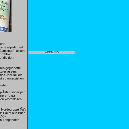
mehr
r-Spielplatz und
Campings", einem
WERBUNG
traktive
d, die dem
ich gegliederte
zu erfassen.
des Jahr sei ein
t zu unterziehen.
isten
lÃ¤tze sogar per
rers (s.u.)
ten kostenlosen
 Nordeuropa) fÃ¼r
ein Paket aus Buch
DAC-
in.) angeboten.