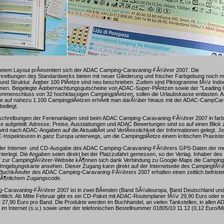
tetem Layout prÃ¤sentiert sich der ADAC Camping-Caravaning-FÃ¼hrer 2007. Die
reibungen des Standardwerks bieten mit neuer Gliederung und frischer Farbgebung noch 
 und Struktur. Ãœber 100 PlÃ¤tze sind neu beschrieben. Zudem sind Piktogramme fÃ¼r Indoo
en. Beigelegte Ãœbernachtungsgutscheine von ADAC-Super-PlÃ¤tzen sowie der "Leading 
mmenschluss von 32 hochklassigen CampingplÃ¤tzen, sollen die Urlaubskasse entlasten. At
e auf nahezu 1.100 CampingplÃ¤tzen erhÃ¤lt man darÃ¼ber hinaus mit der ADAC-CampCar
eiliegt.
Beschreibungen der Ferienanlagen sind beim ADAC Camping-Caravaning-FÃ¼hrer 2007 in farbl
e aufgeteilt: Adresse, Preise, Ausstattungen und ADAC Bewertungen sind so auf einen Blick 
rd nach ADAC-Angaben auf die AktualitÃ¤t und VerlÃ¤sslichkeit der Informationen gelegt. Je
Inspekteuren in ganz Europa unterwegs, um die CampingplÃ¤tze einem kritischen Praxistes
i der Internet- und CD-Ausgabe des ADAC Camping-Caravaning-FÃ¼hrers GPS-Daten der me
terlegt. Die Angaben seien direkt bei der Platzzufahrt gemessen, so der Verlag. Inhaber des
zur CampingfÃ¼hrer-Website kÃ¶nnen sich dank Verbindung zu Google-Maps die Campingp
r Umgebungskarte ansehen. Dieser Zugang kann direkt auf der Internetseite des CampingfÃ¼h
 BuchkÃ¤ufer des ADAC Camping-Caravaning-FÃ¼hrers 2007 erhalten einen zeitlich befriste
sÃ¶nlichem Zugangscode.
-Caravaning-FÃ¼hrer 2007 ist in zwei BÃ¤nden (Band SÃ¼deuropa, Band Deutschland und
¤ltlich. Ab Mitte Februar gibt es ein CD-Paket mit ADAC-Routenplaner fÃ¼r 29,90 Euro oder 
7,90 Euro pro Band. Die Produkte werden im Buchhandel, an vielen Tankstellen, in allen A
 im Internet (s.u.) sowie unter der telefonischen Bestellnummer 01805/10 11 12 (0,12 Euro/M