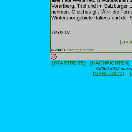
allem auf Ã–sterreichs Autobahnen 
Vorarlberg, Tirol und im Salzburger
nehmen. Gleiches gilt fÃ¼r die Fer
Wintersportgebiete Italiens und der 
19.02.07
[zurü
© 2007 Camping-Channel
[STARTSEITE]
[NACHRICHTEN]
©2000-2018 maxxwe
[IMPRESSUM]
[