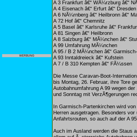
A 3 Frankfurt â€“ WÃ¼rzburg â€“ N
A 4 Eisenach â€“ Erfurt â€“ Dresden
A 6 NÃ¼rnberg â€“ Heilbronn â€“ M
A 72 Hof â€“ Chemnitz
A 5 Basel â€“ Karlsruhe â€“ Frankfur
A 81 Singen â€“ Heilbronn
A 8 Salzburg â€“ MÃ¼nchen â€“ Stut
A 99 Umfahrung MÃ¼nchen
A 95 / B 2 MÃ¼nchen â€“ Garmisch-
WERBUNG
A 93 Inntaldreieck â€“ Kufstein
A 7 / B 310 Kempten â€“ FÃ¼ssen
Die Messe Caravan-Boot-Internatio
bis Montag, 26. Februar, ihre Tore
Autobahnumfahrung A 99 wegen der 
und Sonntag mit VerzÃ¶gerungen re
In Garmisch-Partenkirchen wird von 
Herren ausgetragen. Besonders vor 
Anfahrtsrouten, so auch auf der A 95
Auch im Ausland werden die Staus a