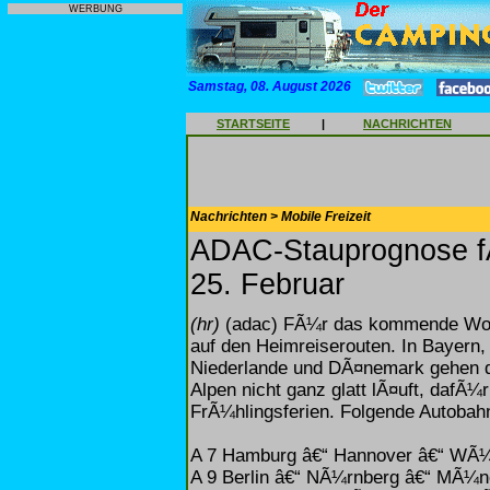
WERBUNG
Samstag, 08. August 2026
STARTSEITE
|
NACHRICHTEN
Nachrichten > Mobile Freizeit
ADAC-Stauprognose f
25. Februar
(hr)
(adac) FÃ¼r das kommende Woch
auf den Heimreiserouten. In Bayern
Niederlande und DÃ¤nemark gehen di
Alpen nicht ganz glatt lÃ¤uft, dafÃ¼
FrÃ¼hlingsferien. Folgende Autobahn
A 7 Hamburg â€“ Hannover â€“ WÃ¼
A 9 Berlin â€“ NÃ¼rnberg â€“ MÃ¼