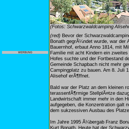
(Fotos: Schwarzwaldcamping Aliseho
(red)
Bevor der Schwarzwaldcamping 
Bonath gegrÃ¼ndet wurde, war der A
Bauernhof, erbaut Anno 1814, mit M
Familie mit acht Kindern ein zweite
WERBUNG
Hofes suchte und der Fortbestand d
Gemeinde Schapbach nicht mehr gew
Campingplatz zu bauen. Am 8. Juli
Alisehof erÃ¶ffnet.
Bald war der Platz an dem kleinen 
terassenfÃ¶rmige StellplÃ¤tze dazug
Landwirtschaft immer mehr in den Hi
aufgegeben, die Konzentration galt
dem sukzessiven Ausbau des Platze
Im Jahre 1995 Ã¼bergab Franz Bonat
Kurt Bonath. Heute hat der Schwarzw