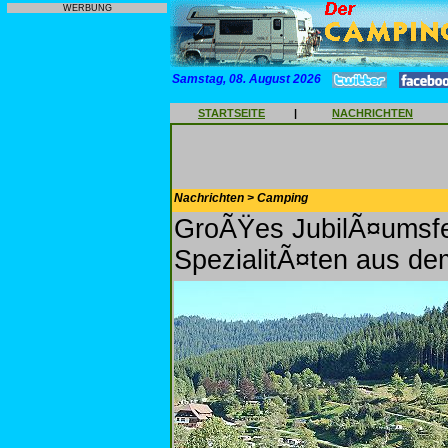
WERBUNG
Samstag, 08. August 2026
STARTSEITE
|
NACHRICHTEN
Nachrichten > Camping
GroÃŸes JubilÃ¤umsfe
SpezialitÃ¤ten aus d