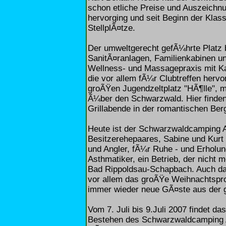
schon etliche Preise und Auszeichnun
hervorging und seit Beginn der Klassi
StellplÃ¤tze.
Der umweltgerecht gefÃ¼hrte Platz 
SanitÃ¤ranlagen, Familienkabinen u
Wellness- und Massagepraxis mit K
die vor allem fÃ¼r Clubtreffen herv
groÃŸen Jugendzeltplatz "HÃ¶lle", mi
Ã¼ber den Schwarzwald. Hier finden
Grillabende in der romantischen Ber
Heute ist der Schwarzwaldcamping A
Besitzerehepaares, Sabine und Kurt
und Angler, fÃ¼r Ruhe - und Erholun
Asthmatiker, ein Betrieb, der nich
Bad Rippoldsau-Schapbach. Auch das
vor allem das groÃŸe Weihnachtsprog
immer wieder neue GÃ¤ste aus der 
Vom 7. Juli bis 9.Juli 2007 findet 
Bestehen des Schwarzwaldcamping Al