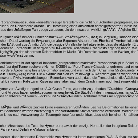
 branchenweit zu den Freizeitfahrzeug-Herstellern, die nicht nur Sicherheit propagieren, so
eller auch Reisemobile crasht. Die Darstellung eines absichtlich herbeigefÃ¼hrten Unfalls ist
aus den Unfallfolgen Fahrzeuge zu bauen, die den Insassen wirklich grÃ¶ÃŸtmÃ¶gliche Siche
l: Hymer lieÃŸ bei der Bundesanstalt fÃ¼r StraÃŸenwesen (BASt) in Bergisch Gladbach ein
hen. Dabei wurden die Erwartungen aller Experten Ã¼bertroffen: Eberhard FÃ¤rber, leitend
 der BASt und zustÃ¤ndig fÃ¼r die passive Unfallsicherheit attestierte, dass die aktuellen E
eutliche Fortschritte im Vergleich zu frÃ¼heren Reisemobil-Crashtests ergeben haben. Wich
 gehÃ¶rt zu den sichersten Reisemobilen im Markt. Die Dummies waren kaum lÃ¤diert, das V
also Ã¤uÃŸerst gering.
enkilometer fuhr der speziell beladene (entsprechend maximaler Personenzahl plus Beladung
nd fast drei Tonnen schwere Hymer EXSIS-i auf Ford-Transit-Chassis ungebremst auf eine
der vordere Ãœberhang beste Deformationsarbeit und war nach dem Crash nur 55 Zentimeter
SIS-i blieb vÃ¶llig intakt. Die A-SÃ¤ule hat sich kaum bewegt. AuÃŸerdem gab es weder am
nswerte RÃ¼ckverschiebungen. Bemerkenswert auch, dass die Frontscheibe, die Ã¼bliche
teht, in diesem Falle zwar Risse aufwies, aber nach dem Crash immer noch fest eingeklebt 
Hymer zustÃ¤ndiger Ingenieur fÃ¼r Crash-Tests, war sehr zu zufrieden: "Crashbox, Gurtstraf
r und Airbags haben perfekt zusammengearbeitet. Die StabilitÃ¤t des Innenausbaus hat gr
nsassen wÃ¤ren mit blauen Flecken und SchÃ¼rfwunden, schlimmstenfalls mit RippenbrÃ¼ch
e MÃ¶bel und WÃ¤nde zeigten keine elementaren SchÃ¤den. Leichte Deformationen bei ein
im Badbereich werden zukÃ¼nftig durch verstÃ¤rkte StÃ¼tzelemente verhindert. Weitere Erk
 ist es nach Auswertung der Testergebnisse fast undenkbar, dass sich bei einem Unfall de
chen Abschluss des Tests ist Hymer europaweit der einzige Hersteller, der integrierte Reise
Fahrer- und Beifahrer-Airbags anbietet.
gezeigt, dass integrierte Reisemobile von Hymer mit ihrem patentierten PUAL-Aufbau, mit spe