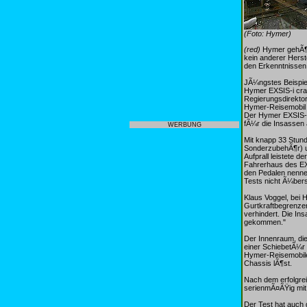
(Foto: Hymer)
(red)
Hymer gehÃ¶rt
kein anderer Herst
den Erkenntnissen 
JÃ¼ngstes Beispie
Hymer EXSIS-i cras
Regierungsdirektor
Hymer-Reisemobil d
Der Hymer EXSIS-i
fÃ¼r die Insassen 
WERBUNG
Mit knapp 33 Stund
SonderzubehÃ¶r) u
Aufprall leistete 
Fahrerhaus des EX
den Pedalen nenne
Tests nicht Ã¼bers
Klaus Voggel, bei 
Gurtkraftbegrenze
verhindert. Die I
gekommen."
Der Innenraum, di
einer SchiebetÃ¼r 
Hymer-Reisemobilen
Chassis lÃ¶st.
Nach dem erfolgrei
serienmÃ¤ÃŸig mit 
Der Test hat auch 