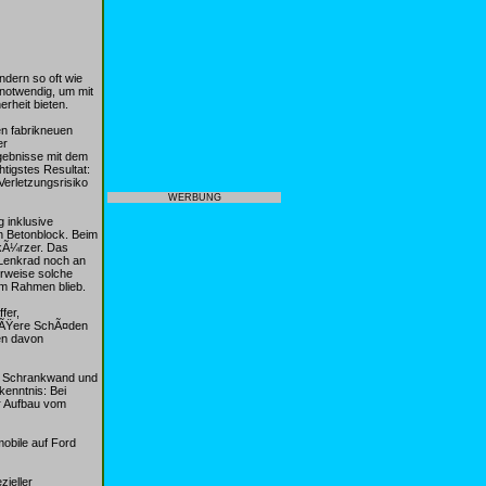
ndern so oft wie
 notwendig, um mit
rheit bieten.
en fabrikneuen
er
rgebnisse mit dem
tigstes Resultat:
erletzungsrisiko
WERBUNG
 inklusive
n Betonblock. Beim
 kÃ¼rzer. Das
 Lenkrad noch an
rweise solche
im Rahmen blieb.
fer,
Ã¶ÃŸere SchÃ¤den
en davon
er Schrankwand und
enntnis: Bei
r Aufbau vom
mobile auf Ford
zieller