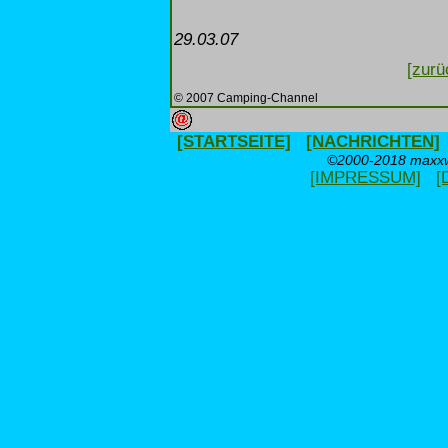
29.03.07
[zurü
© 2007 Camping-Channel
[STARTSEITE]
[NACHRICHTEN]
©2000-2018 maxxwe
[IMPRESSUM]
[