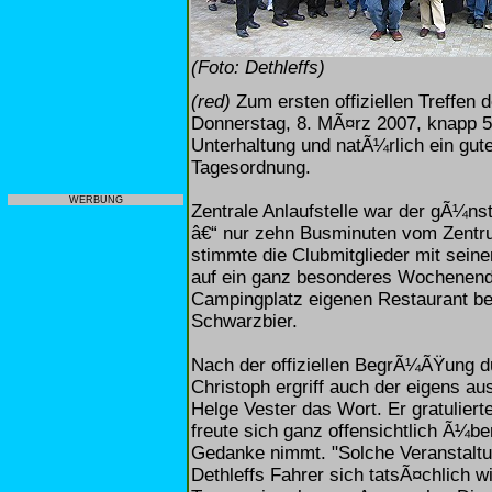
(Foto: Dethleffs)
(red)
Zum ersten offiziellen Treffen 
Donnerstag, 8. MÃ¤rz 2007, knapp 5
Unterhaltung und natÃ¼rlich ein gut
Tagesordnung.
WERBUNG
Zentrale Anlaufstelle war der gÃ¼n
â€“ nur zehn Busminuten vom Zentru
stimmte die Clubmitglieder mit sein
auf ein ganz besonderes Wochenende
Campingplatz eigenen Restaurant b
Schwarzbier.
Nach der offiziellen BegrÃ¼ÃŸung d
Christoph ergriff auch der eigens aus
Helge Vester das Wort. Er gratulier
freute sich ganz offensichtlich Ã¼be
Gedanke nimmt. "Solche Veranstaltu
Dethleffs Fahrer sich tatsÃ¤chlich w