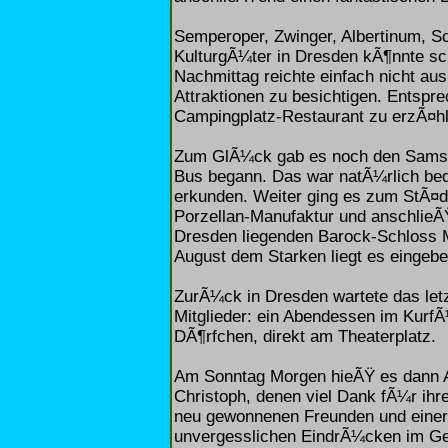
Semperoper, Zwinger, Albertinum, S
KulturgÃ¼ter in Dresden kÃ¶nnte sch
Nachmittag reichte einfach nicht au
Attraktionen zu besichtigen. Entspr
Campingplatz-Restaurant zu erzÃ¤hl
Zum GlÃ¼ck gab es noch den Samstag
Bus begann. Das war natÃ¼rlich beq
erkunden. Weiter ging es zum StÃ¤
Porzellan-Manufaktur und anschlieÃ
Dresden liegenden Barock-Schloss M
August dem Starken liegt es eingebet
ZurÃ¼ck in Dresden wartete das letz
Mitglieder: ein Abendessen im KurfÃ
DÃ¶rfchen, direkt am Theaterplatz.
Am Sonntag Morgen hieÃŸ es dann A
Christoph, denen viel Dank fÃ¼r ihr
neu gewonnenen Freunden und einer 
unvergesslichen EindrÃ¼cken im G