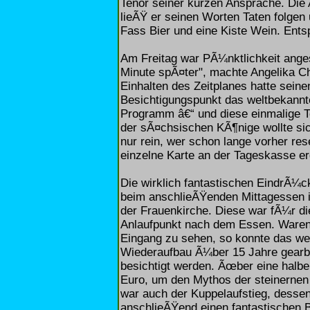
Tenor seiner kurzen Ansprache. Die
lieÃŸ er seinen Worten Taten folgen
Fass Bier und eine Kiste Wein. Ents
Am Freitag war PÃ¼nktlichkeit anges
Minute spÃ¤ter", machte Angelika Ch
Einhalten des Zeitplanes hatte seine
Besichtigungspunkt das weltbekann
Programm â€“ und diese einmalige 
der sÃ¤chsischen KÃ¶nige wollte si
nur rein, wer schon lange vorher res
einzelne Karte an der Tageskasse erg
Die wirklich fantastischen EindrÃ¼ck
beim anschlieÃŸenden Mittagessen i
der Frauenkirche. Diese war fÃ¼r d
Anlaufpunkt nach dem Essen. Waren
Eingang zu sehen, so konnte das w
Wiederaufbau Ã¼ber 15 Jahre gearbei
besichtigt werden. Ãœber eine halb
Euro, um den Mythos der steinernen
war auch der Kuppelaufstieg, desse
anschlieÃŸend einen fantastischen 