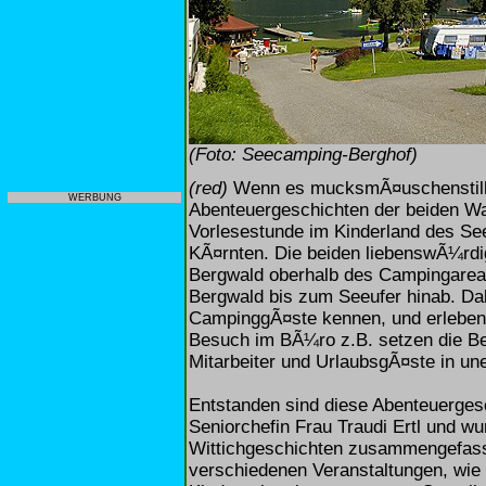
(Foto: Seecamping-Berghof)
(red)
Wenn es mucksmÃ¤uschenstill 
WERBUNG
Abenteuergeschichten der beiden Wal
Vorlesestunde im Kinderland des S
KÃ¤rnten. Die beiden liebenswÃ¼rdi
Bergwald oberhalb des Campingarea
Bergwald bis zum Seeufer hinab. Dab
CampinggÃ¤ste kennen, und erleben 
Besuch im BÃ¼ro z.B. setzen die B
Mitarbeiter und UrlaubsgÃ¤ste in un
Entstanden sind diese Abenteuerges
Seniorchefin Frau Traudi Ertl und wu
Wittichgeschichten zusammengefasst
verschiedenen Veranstaltungen, wie 