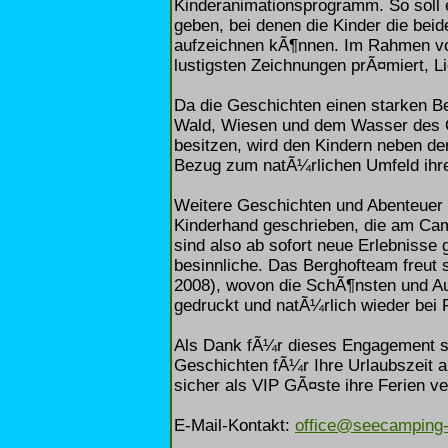
Kinderanimationsprogramm. So soll 
geben, bei denen die Kinder die bei
aufzeichnen kÃ¶nnen. Im Rahmen von
lustigsten Zeichnungen prÃ¤miert, L
Da die Geschichten einen starken 
Wald, Wiesen und dem Wasser des 
besitzen, wird den Kindern neben d
Bezug zum natÃ¼rlichen Umfeld ihres
Weitere Geschichten und Abenteuer d
Kinderhand geschrieben, die am Ca
sind also ab sofort neue Erlebnisse g
besinnliche. Das Berghofteam freut 
2008), wovon die SchÃ¶nsten und A
gedruckt und natÃ¼rlich wieder bei 
Als Dank fÃ¼r dieses Engagement si
Geschichten fÃ¼r Ihre Urlaubszeit 
sicher als VIP GÃ¤ste ihre Ferien ve
E-Mail-Kontakt:
office@seecamping-