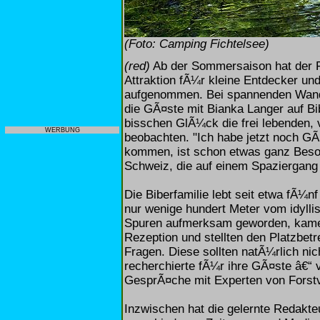
(Foto: Camping Fichtelsee)
(red)
Ab der Sommersaison hat der F
Attraktion fÃ¼r kleine Entdecker u
aufgenommen. Bei spannenden Wan
die GÃ¤ste mit Bianka Langer auf Bi
bisschen GlÃ¼ck die frei lebenden, 
WERBUNG
beobachten. "Ich habe jetzt noch GÃ
kommen, ist schon etwas ganz Beso
Schweiz, die auf einem Spaziergang
Die Biberfamilie lebt seit etwa fÃ¼n
nur wenige hundert Meter vom idylli
Spuren aufmerksam geworden, kamen
Rezeption und stellten den Platzbet
Fragen. Diese sollten natÃ¼rlich nic
recherchierte fÃ¼r ihre GÃ¤ste â€“ v
GesprÃ¤che mit Experten von Forst
Inzwischen hat die gelernte Redakte