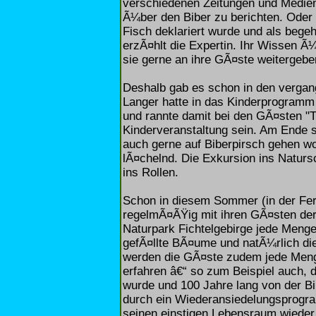
verschiedenen Zeitungen und Medien v
Ã¼ber den Biber zu berichten. Oder w
Fisch deklariert wurde und als bege
erzÃ¤hlt die Expertin. Ihr Wissen 
sie gerne an ihre GÃ¤ste weitergebe
Deshalb gab es schon in den vergan
Langer hatte in das Kinderprogram
und rannte damit bei den GÃ¤sten "TÃ
Kinderveranstaltung sein. Am Ende 
auch gerne auf Biberpirsch gehen wol
lÃ¤chelnd. Die Exkursion ins Natursc
ins Rollen.
Schon in diesem Sommer (in der Feri
regelmÃ¤ÃŸig mit ihren GÃ¤sten der 
Naturpark Fichtelgebirge jede Meng
gefÃ¤llte BÃ¤ume und natÃ¼rlich di
werden die GÃ¤ste zudem jede Meng
erfahren â€“ so zum Beispiel auch, d
wurde und 100 Jahre lang von der Bi
durch ein Wiederansiedelungsprogr
seinen einstigen Lebensraum wiede