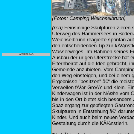
(Fotos: Camping Weichselbrunn)
(red)
Feinsinnige Skulpturen zieren
Uferweg des Hammersees in Boden
Weichselbrunn reagierte spontan au
den entscheidenden Tip zur kÃ¼nstl
Wasserweges. Im Rahmen seines Ei
WERBUNG
Ausbau der urigen Uferstrecke hat e
Elternbeirat auf die Idee gebracht, 
Gemeinde anzubieten. Vom Campingpl
den Weg einsteigen, und bei einem 
Ergebnisse "besitzen" â€“ die meiste
Verweilen fÃ¼r GroÃŸ und Klein. Ei
Kinderwagen ist in der NÃ¤he vom C
bis in den Ort bietet sich besonder
Spaziergang zur gepflegten Gastron
Skulpturen in Entstehung â€“ darunt
Kinder. Und auch beim neuen Vordach
Gestaltung durch die KÃ¼nstlerin.