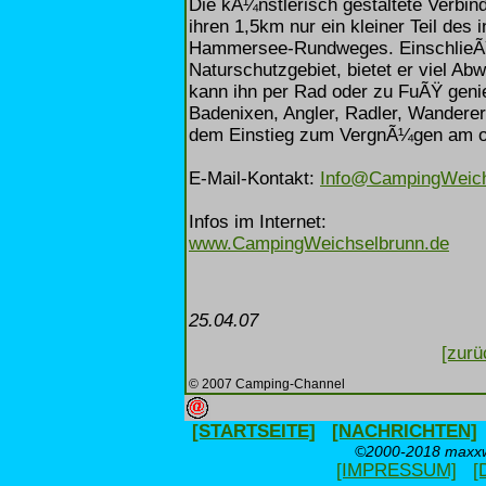
Die kÃ¼nstlerisch gestaltete Verbi
ihren 1,5km nur ein kleiner Teil de
Hammersee-Rundweges. EinschlieÃŸ
Naturschutzgebiet, bietet er viel A
kann ihn per Rad oder zu FuÃŸ geni
Badenixen, Angler, Radler, Wanderer
dem Einstieg zum VergnÃ¼gen am o
E-Mail-Kontakt:
Info@CampingWeich
Infos im Internet:
www.CampingWeichselbrunn.de
25.04.07
[zurü
© 2007 Camping-Channel
[STARTSEITE]
[NACHRICHTEN]
©2000-2018 maxxwe
[IMPRESSUM]
[