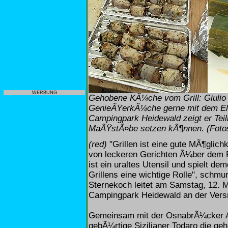
WERBUNG
Gehobene KÃ¼che vom Grill: Giulio T
GenieÃŸerkÃ¼che gerne mit dem Ele
Campingpark Heidewald zeigt er Teil
MaÃŸstÃ¤be setzen kÃ¶nnen. (Foto
(red)
"Grillen ist eine gute MÃ¶glich
von leckeren Gerichten Ã¼ber dem Fe
ist ein uraltes Utensil und spielt d
Grillens eine wichtige Rolle", schm
Sternekoch leitet am Samstag, 12. Ma
Campingpark Heidewald an der Vers
Gemeinsam mit der OsnabrÃ¼cker Ag
gebÃ¼rtige Sizilianer Todaro die 