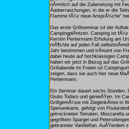
nÃ¤mlich auf die Zubereitung mit Feue
Ãœberraschungen, in die er die Teil
Flamme fÃ¼r neue AnsprÃ¼che" hei
Das erste Grillseminar ist der Auftak
CampingplÃ¤tzen. Camping ist fÃ¼r 
Kerstin Pentermann Erholung am Ur
mÃ¶chte auf jeden Fall selbststÃ¤n
Jahr bestimmen und trÃ¤umt von Fre
dabei heute auf hochklassigen Camp
haben wir jetzt in Bezug auf das G
Grillabende im Freien ist Campingu
zeigen, dass sie auch hier neue Ma
Pentermann.
Ein Seminar dauert sechs Stunden. Di
Giulio Todaro und genieÃŸen. Im Ca
GrillgemÃ¼se mit ZiegenkÃ¤se in We
Speisenkarte, gefolgt von Poulardenb
getrockneten Tomaten, Mozzarella u
gegrilltem Spargel und Petersilienpe
gebrannter Vanilleflan. AuÃŸerdem z