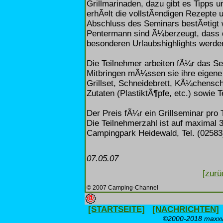
Grillmarinaden, dazu gibt es Tipps u
erhÃ¤lt die vollstÃ¤ndigen Rezepte u
Abschluss des Seminars bestÃ¤tigt 
Pentermann sind Ã¼berzeugt, dass d
besonderen Urlaubshighlights werde
Die Teilnehmer arbeiten fÃ¼r das Sem
Mitbringen mÃ¼ssen sie ihre eige
Grillset, Schneidebrett, KÃ¼chens
Zutaten (PlastiktÃ¶pfe, etc.) sowie T
Der Preis fÃ¼r ein Grillseminar pro
Die Teilnehmerzahl ist auf maximal
Campingpark Heidewald, Tel. (02583)
07.05.07
[zurü
© 2007 Camping-Channel
[STARTSEITE]
[NACHRICHTEN]
©2000-2018 maxxwe