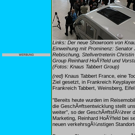
Links: Der neue Showroom von Knau
Einweihung mit Prominenz: Senator 
Rebischung, Stellvertreterin Christ
WERBUNG
Group Reinhard HoÃŸfeld und Vorsta
(Fotos: Knaus Tabbert Group)
(red)
Knaus Tabbert France, eine Toc
Ziel gesetzt, in Frankreich Keyplaye
Frankreich Tabbert, Weinsberg, Eife
"Bereits heute wurden im Reisemobil
die GeschÃ¤ftsentwicklung stellt uns
weiter", so der GeschÃ¤ftsfÃ¼hrer 
Marketing, Reinhard HoÃŸfeld bei s
neuen verkehrsgÃ¼nstigen Standort