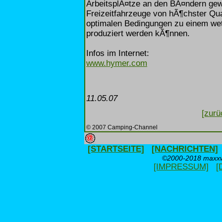
ArbeitsplÃ¤tze an den BÃ¤ndern gewÃ
Freizeitfahrzeuge von hÃ¶chster Qual
optimalen Bedingungen zu einem wet
produziert werden kÃ¶nnen.
Infos im Internet:
www.hymer.com
11.05.07
[zurü
© 2007 Camping-Channel
[STARTSEITE]
[NACHRICHTEN]
©2000-2018 maxxwe
[IMPRESSUM]
[