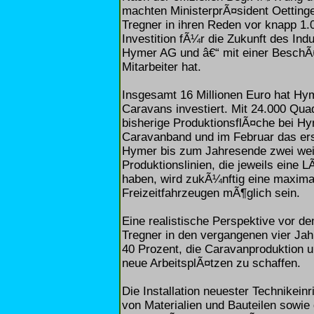
machten MinisterprÃ¤sident Oettin
Tregner in ihren Reden vor knapp 1
Investition fÃ¼r die Zukunft des In
Hymer AG und â€“ mit einer BeschÃ¤
Mitarbeiter hat.
Insgesamt 16 Millionen Euro hat Hy
Caravans investiert. Mit 24.000 Qua
bisherige ProduktionsflÃ¤che bei H
Caravanband und im Februar das ers
Hymer bis zum Jahresende zwei weit
Produktionslinien, die jeweils eine
haben, wird zukÃ¼nftig eine maxima
Freizeitfahrzeugen mÃ¶glich sein.
Eine realistische Perspektive vor d
Tregner in den vergangenen vier Jah
40 Prozent, die Caravanproduktion u
neue ArbeitsplÃ¤tzen zu schaffen.
Die Installation neuester Technikein
von Materialien und Bauteilen sowie 