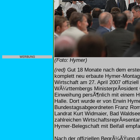
WERBUNG
(Foto: Hymer)
(red)
Gut 18 Monate nach dem erste
komplett neu erbaute Hymer-Montage
Wirtschaft am 27. April 2007 offizi
WÃ¼rttembergs MinisterprÃ¤sident G
Einweihung persÃ¶nlich mit einem H
Halle. Dort wurde er von Erwin Hym
Bundestagsabgeordneten Franz Rome
Landrat Kurt Widmaier, Bad Waldse
zahlreichen WirtschaftsreprÃ¤sentan
Hymer-Belegschaft mit Beifall empf
Nach der offiziellen BegrÃ¼ÃŸung 