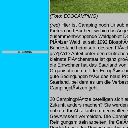
(Foto: ECOCAMPING)
(red)
Hier ist Camping noch Urlaub mi
Kiefern und Buchen, wohin das Auge
zusammenhÃ¤ngende Waldgebiet Deut
PfÃ¤lzer Wald ist seit 1992 BiosphÃ
Bundesland heimisch, dessen FlÃ¤ch
WERBUNG
grÃ¶ÃŸte Anteil unter den deutsche
kleinste FlÃ¤chenstaat ist ganz gro
die Einwohner hat das Saarland von
Organisationen mit der EuropÃ¤is
gute Bedingungen fÃ¼r das neue P
Saarland, bei dem es um die Verbes
CampingplÃ¤tzen geht.
20 CampingplÃ¤tze beteiligen sich a
Zukunft anders machen? Sie werden 
nutzen. Ihr Abfallaufkommen wollen
GewÃ¤ssern vermeiden. Die Camping
Reinigungsmitteln arbeiten, ihr GelÃ
Produkte aus der Region verarbeite