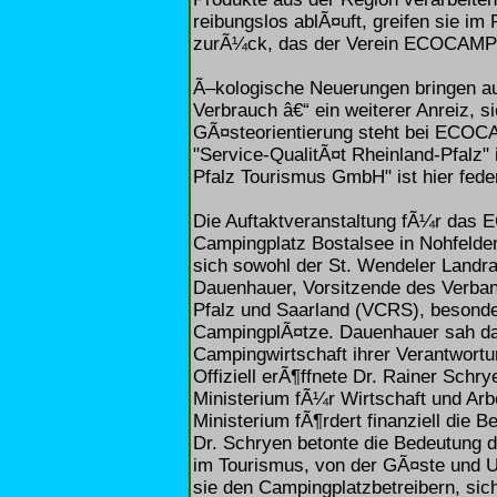
reibungslos ablÃ¤uft, greifen sie 
zurÃ¼ck, das der Verein ECOCAMPI
Ã–kologische Neuerungen bringen au
Verbrauch â€“ ein weiterer Anreiz, s
GÃ¤steorientierung steht bei ECOCAM
"Service-QualitÃ¤t Rheinland-Pfalz" 
Pfalz Tourismus GmbH" ist hier fed
Die Auftaktveranstaltung fÃ¼r das
Campingplatz Bostalsee in Nohfelde
sich sowohl der St. Wendeler Landr
Dauenhauer, Vorsitzende des Verba
Pfalz und Saarland (VCRS), besonder
CampingplÃ¤tze. Dauenhauer sah dar
Campingwirtschaft ihrer Verantwortu
Offiziell erÃ¶ffnete Dr. Rainer Schr
Ministerium fÃ¼r Wirtschaft und Arb
Ministerium fÃ¶rdert finanziell die 
Dr. Schryen betonte die Bedeutung de
im Tourismus, von der GÃ¤ste und U
sie den Campingplatzbetreibern, si