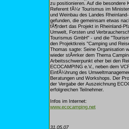
zu positionieren. Auf die besondere 
Referent fÃ¼r Tourismus im Minister
und Weinbau des Landes Rheinland-P
gefunden, die gemeinsam etwas nach
fÃ¶rdert das Projekt in Rheinland-
Umwelt, Forsten und Verbraucherschu
Tourismus GmbH" - und die "Tourism
den Projektkreis "Camping und Reise
Thomas sagte: Seine Organisation
wieder stÃ¤rker dem Thema Camping
Arbeitsschwerpunkt eher bei den Rei
ECOCAMPING e.V., neben dem VCRS T
EinfÃ¼hrung des Umweltmanagements
Beratungen und Workshops. Der Proje
der Vergabe der Auszeichnung 
erfolgreichen Teilnehmer.
Infos im Internet:
www.ecocamping.net
31.05.07