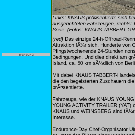
Links: KNAUS prÃ¤sentierte sich be
ausgerichteten Fahrzeugen, rechts:
Serie. (Fotos: KNAUS TABBERT G
(red)
Das einzige 24-h-Offroad-Renn
Attraktion fÃ¼r sich. Hunderte von 
Pfingstwochenende 24-Stunden nonst
WERBUNG
Bedingungen. Und dies direkt am gr
Island, ca. 50 km sÃ¼dlich von Berli
Mit dabei KNAUS TABBERT-Handelspa
die den begeisterten Zuschauern
prÃ¤sentierte.
Fahrzeuge, wie der KNAUS YOUN
YOUNG ACTIVITY TRAILER (YAT) od
KNAUS und WEINSBERG sind fÃ¼r Bi
Interesse.
Endurance-Day Chef-Organisator Ulr