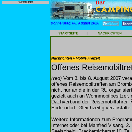
WERBUNG
Donnerstag, 06. August 2026
STARTSEITE
|
NACHRICHTEN
Nachrichten > Mobile Freizeit
Offenes Reisemobiltre
(red)
Vom 3. bis 8. August 2007 veran
offenes Reisemobiltreffen am Bromb
nicht nur an die in der RU organisie
gezielt auch an Wohnmobilbesitzer, d
Dachverband der Reisemobilfahrer 
Enderndorf. Gleichzeitig veranstalte
Weitere Informationen zum Program
Internet oder bei Manfred Visang, 2
Seelscheid, Brackemicherstr.10, Tel