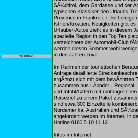
SÃ¼dtirol, dem Gardasee und der Ad
typischen Klassiker den Urlaubs-Tr
Provence in Frankreich. Seit einigen
Istrien/Kroatien. Neuigkeiten gibt e
Urlauber-Autos zieht es in diesem J
spezielle Region in den Top Ten pl
verzeichnete der Automobil-Club fÃ¼
werden diesen Sommer wohl weniger
in den Jahren zuvor.
WERBUNG
Im Rahmen der touristischen Beratun
Anfrage detaillierte Streckenbeschre
ergÃ¤nzt sich mit dem bewÃ¤hrten T
zusammen aus LÃ¤nder-, Regional- 
und InfoblÃ¤ttern mit umfangreichen 
Reiseziel zu einem Paket zusamme
sind etwa 300 Einzelteile kombinierb
Nordamerika, Australien und SÃ¼daf
angefordert werden im Internet, in
Hotline 0180 5 10 11 12.
Infos im Internet: