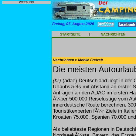
WERBUNG
Freitag, 07. August 2026
STARTSEITE
|
NACHRICHTEN
Nachrichten > Mobile Freizeit
Die meisten Autourlau
(hr)
(adac) Deutschland liegt in der 
Urlaubsziels mit Abstand an erster S
Anfragen an den ADAC im ersten Hal
Ã¼ber 500.000 Reiselustige vom Aut
innerdeutsche Route berechnen. 300
Touristikexperten fÃ¼r Ziele in Itali
Kroatien 75.000, Spanien 70.000 un
Als beliebteste Regionen in Deutsch
NordseekÃ¼ste, Bayern, das Erzgebi