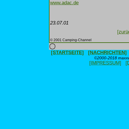
www.adac.de
23.07.01
[zurü
© 2001 Camping-Channel
[STARTSEITE]
[NACHRICHTEN]
©2000-2018 maxxwe
[IMPRESSUM]
[