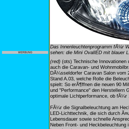
Das Innenleuchtenprogramm fÃ¼r Woh
sehen: die Mini OvallED mit blauer L
WERBUNG
(red)
(ots) Technische Innovationen
auch die Caravan- und Wohnmobilbran
DÃ¼sseldorfer Caravan Salon vom 24
Stand A.03, welche Rolle die Beleuc
spielt: So erÃ¶ffnen die neuen 90 M
und "Performance" den Herstellern G
optimale Lichtperformance, ob fÃ¼r
FÃ¼r die Signalbeleuchtung am Heck
LED-Lichttechnik, die sich durch Ã
Lebensdauer sowie schnelle Ansprec
Neben Front- und Heckbeleuchtung i