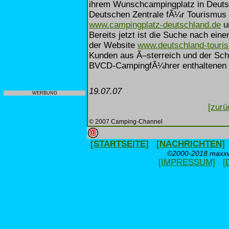
ihrem Wunschcampingplatz in Deuts
Deutschen Zentrale fÃ¼r Tourismus e
www.campingplatz-deutschland.de
um
Bereits jetzt ist die Suche nach ei
der Website
www.deutschland-touri
Kunden aus Ã–sterreich und der Sch
BVCD-CampingfÃ¼hrer enthaltenen Pl
19.07.07
WERBUNG
[zurü
© 2007 Camping-Channel
[STARTSEITE]
[NACHRICHTEN]
©2000-2018 maxxwe
[IMPRESSUM]
[