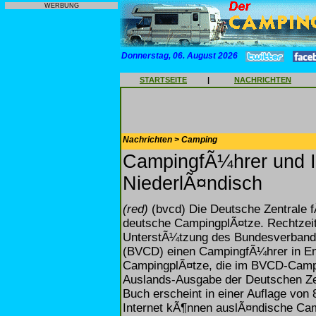
WERBUNG
Donnerstag, 06. August 2026
STARTSEITE
|
NACHRICHTEN
Nachrichten > Camping
CampingfÃ¼hrer und In
NiederlÃ¤ndisch
(red)
(bvcd) Die Deutsche Zentrale 
deutsche CampingplÃ¤tze. Rechtzeiti
UnterstÃ¼tzung des Bundesverbands
(BVCD) einen CampingfÃ¼hrer in Eng
CampingplÃ¤tze, die im BVCD-Campi
Auslands-Ausgabe der Deutschen Zen
Buch erscheint in einer Auflage von
Internet kÃ¶nnen auslÃ¤ndische Ca