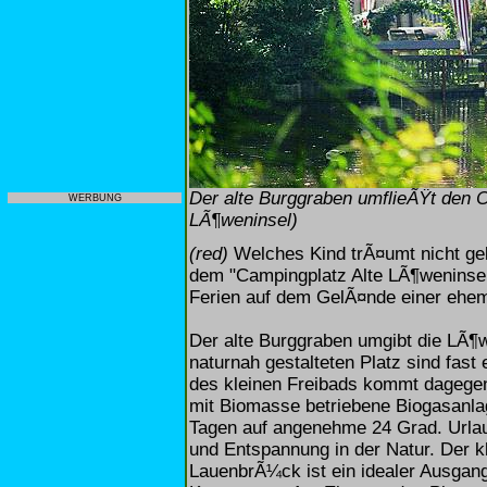
Der alte Burggraben umflieÃŸt den C
WERBUNG
LÃ¶weninsel)
(red)
Welches Kind trÃ¤umt nicht gel
dem "Campingplatz Alte LÃ¶weninsel"
Ferien auf dem GelÃ¤nde einer ehem
Der alte Burggraben umgibt die LÃ¶w
naturnah gestalteten Platz sind fast
des kleinen Freibads kommt dagege
mit Biomasse betriebene Biogasanl
Tagen auf angenehme 24 Grad. Urlau
und Entspannung in der Natur. Der 
LauenbrÃ¼ck ist ein idealer Ausga