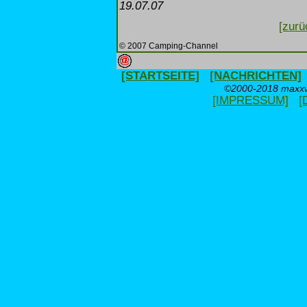
19.07.07
[zurü
© 2007 Camping-Channel
[STARTSEITE]
[NACHRICHTEN]
©2000-2018 maxxwe
[IMPRESSUM]
[