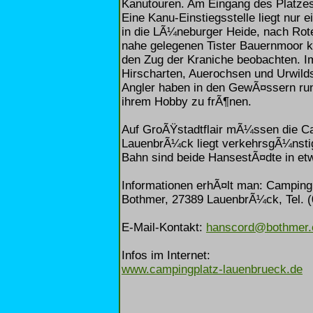
Kanutouren. Am Eingang des Platz
Eine Kanu-Einstiegsstelle liegt nur 
in die LÃ¼neburger Heide, nach Rot
nahe gelegenen Tister Bauernmoor 
den Zug der Kraniche beobachten. 
Hirscharten, Auerochsen und Urwilds
Angler haben in den GewÃ¤ssern run
ihrem Hobby zu frÃ¶nen.
Auf GroÃŸstadtflair mÃ¼ssen die Ca
LauenbrÃ¼ck liegt verkehrsgÃ¼nsti
Bahn sind beide HansestÃ¤dte in etw
Informationen erhÃ¤lt man: Camping
Bothmer, 27389 LauenbrÃ¼ck, Tel. (
E-Mail-Kontakt:
hanscord@bothmer
Infos im Internet:
www.campingplatz-lauenbrueck.de