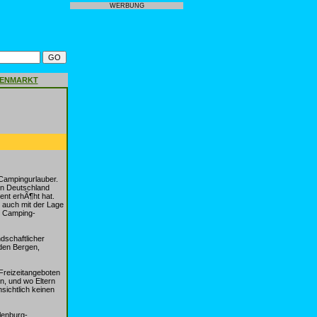
WERBUNG
GENMARKT
Campingurlauber.
in Deutschland
nt erhÃ¶ht hat.
 auch mit der Lage
ls Camping-
dschaftlicher
den Bergen,
 Freizeitangeboten
n, und wo Eltern
sichtlich keinen
lenburg-