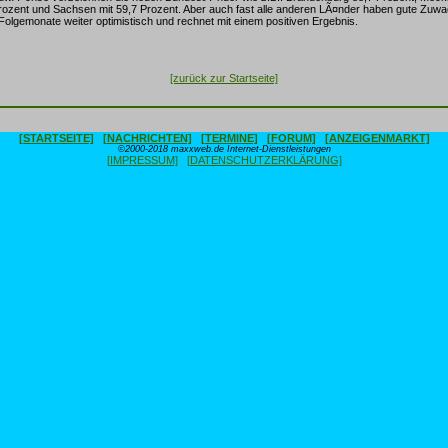
ozent und Sachsen mit 59,7 Prozent. Aber auch fast alle anderen LÃ¤nder haben gute Zuwa
Folgemonate weiter optimistisch und rechnet mit einem positiven Ergebnis.
[zurück zur Startseite]
[STARTSEITE]
[NACHRICHTEN]
[TERMINE]
[FORUM]
[ANZEIGENMARKT]
©2000-2018 maxxweb.de Internet-Dienstleistungen
[IMPRESSUM]
[DATENSCHUTZERKLÄRUNG]