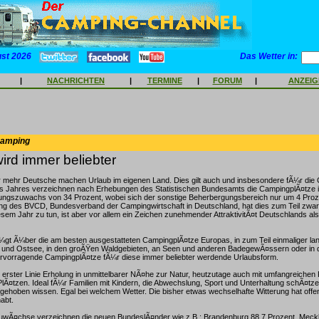
ust 2026
Das Wetter in:
|
NACHRICHTEN
|
TERMINE
|
FORUM
|
ANZEI
Camping
rd immer beliebter
mehr Deutsche machen Urlaub im eigenen Land. Dies gilt auch und insbesondere fÃ¼r die 
eses Jahres verzeichnen nach Erhebungen des Statistischen Bundesamts die CampingplÃ¤tze 
ngszuwachs von 34 Prozent, wobei sich der sonstige Beherbergungsbereich nur um 4 Proze
g des BVCD, Bundesverband der Campingwirtschaft in Deutschland, hat dies zum Teil zwar
iesem Jahr zu tun, ist aber vor allem ein Zeichen zunehmender AttraktivitÃ¤t Deutschlands a
gt Ã¼ber die am besten ausgestatteten CampingplÃ¤tze Europas, in zum Teil einmaliger lan
 und Ostsee, in den groÃŸen Waldgebieten, an Seen und anderen BadegewÃ¤ssern oder in 
hervorragende CampingplÃ¤tze fÃ¼r diese immer beliebter werdende Urlaubsform.
n erster Linie Erholung in unmittelbarer NÃ¤he zur Natur, heutzutage auch mit umfangreichen
PlÃ¤tzen. Ideal fÃ¼r Familien mit Kindern, die Abwechslung, Sport und Unterhaltung schÃ¤tze
ufgehoben wissen. Egal bei welchem Wetter. Die bisher etwas wechselhafte Witterung hat offen
abt.
wÃ¤chse verzeichnen die neuen BundeslÃ¤nder wie z.B.: Brandenburg 88,7 Prozent, Meck