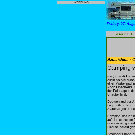
WERBUNG
Freitag, 07. Aug
STARTSEITE
Nachrichten > 
Camping wi
(red)
(bvcd) Immer 
Allein bis Mai di
einen Ãœbernachtu
Nach EinschÃ¤tzun
der Feiertage in d
Urlauberland.
Deutschland verfÃ¼
Lage. Ob an Nord-
Ã¼berall gibt es 
Camping, das ist i
auf den einzelnen 
ihre Kleinen gut a
Einfluss darauf geh
Besonders hohe Zu