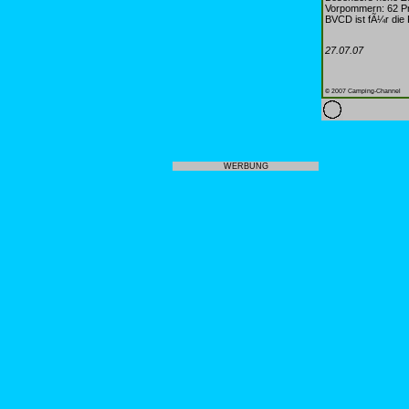
Vorpommern: 62 Pr
BVCD ist fÃ¼r die 
27.07.07
© 2007 Camping-Channel
WERBUNG