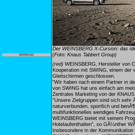
Der WEINSBERG X-Cursion: das idea
(Foto: Knaus Tabbert Group)
WERBUNG
(red)
WEINSBERG, Hersteller von Ca
Kooperation mit SWING, einem der w
Gleitschirmen geschlossen.
"Wir haben nach einem Partner in de
von SWING hat uns einfach am meist
Zentrales Marketing von der KNA
"Unsere Zielgruppen sind sich sehr Ã
naturverbunden, sportlich und benÃ
multifunktionelles wendiges Fahrzeu
WEINSBERG bietet mit seinem Progra
Hotelaufenthalten", so GÃ¼nther W
Insbesondere in der Kommunikation 