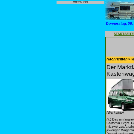
WERBUNG
Donnerstag, 06.
STARTSEITE
Nachrichten > 
Der Marktf
Kastenwag
(Werksfoto)
(jc)
Das umfangreic
California Event. 
mit zwei zusÃ¤tzlic
jeweiligen Wagenfa
Doppelverglasung 