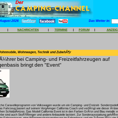
 August 2026
Das Wetter in:
|
NACHRICHTEN
|
TERMINE
|
FORUM
|
ANZEI
Wohnmobile, Wohnwagen, Technik und ZubehÃ¶r
Ã¼hrer bei Camping- und Freizeitfahrzeugen auf
enbasis bringt den "Event"
he Caravelleprogramm von Volkswagen wurde um ein Camping- und Freizeit- Sondermodell 
Das Fahrzeug basiert auf seinem VorgÃ¤nger California Coach und verfÃ¼gt wie dieser Ã¼ber 
hen SchlafplÃ¤tzen. Das Modell California Event ist in den Farben GrÃ¼n und Blau metallic erh
rbe sind auch StoÃŸfÃ¤nger und andere Anbauteile lackiert. Zur Sonderausstattung gehÃ¶re
im Fahrgastraum, eine WÃ¤rmeschutzverglasung im Fahrerhaus und ein TrÃ¤ger fÃ¼r vier 