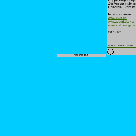
Zur Auswahl stehen
California Event i
Infos im Internet:
www.vwn.de
www.westfalia-van
www.volkswagen.
26.07.01
© 2001 Camping-Channel
WERBUNG