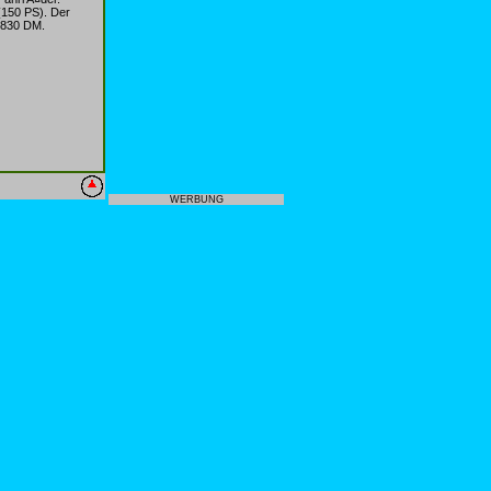
(150 PS). Der
1.830 DM.
WERBUNG