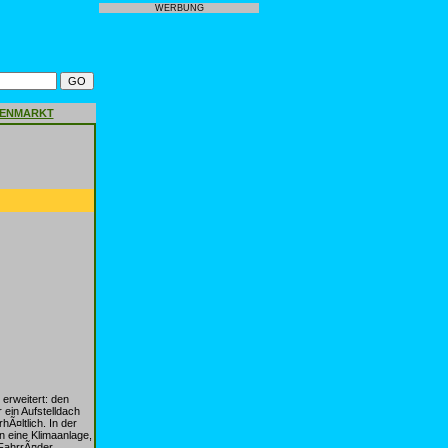
WERBUNG
GENMARKT
erweitert: den
ein Aufstelldach
Ã¤ltlich. In der
n eine Klimaanlage,
FahrrÃ¤der.