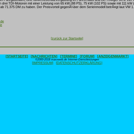
 drei TDI-Motoren mit einer Leistung von 65 kW (88 PS), 75 kW (102 PS) sowie mit 111 kW 
st ab 71.375 DM zu haben. Der Preisvorteil gegenÃ¼ber dem Serienmodell betrÃ¤gt laut VW 
.de
de
[zurück zur Startseite]
[STARTSEITE]
[NACHRICHTEN]
[TERMINE]
[FORUM]
[ANZEIGENMARKT]
©2000-2018 maxxweb.de Internet-Dienstleistungen
[IMPRESSUM]
[DATENSCHUTZERKLÄRUNG]