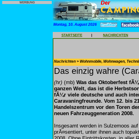
WERBUNG
Montag, 10. August 2026
STARTSEITE
|
NACHRICHTEN
Nachrichten > Wohnmobile, Wohnwagen, Techni
Das einzig wahre (Car
(hr)
(mb)
Was das Oktoberfest fÃ¼
ganzen Welt, das ist die Herbstso
fÃ¼r viele deutsche und auch inte
Caravaningfreunde. Vom 12. bis 21
Handelszentrum vor den Toren der
neuen Fahrzeuggeneration 2008.
Insgesamt werden in Sulzemoos auf
prÃ¤sentiert, unter ihnen auch topa
2008. Ohne Eintrittskosten, in alle