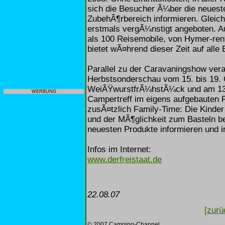
sich die Besucher Ã¼ber die neues
ZubehÃ¶rbereich informieren. Gleich
erstmals vergÃ¼nstigt angeboten. A
als 100 Reisemobile, von Hymer-ren
bietet wÃ¤hrend dieser Zeit auf alle
Parallel zu der Caravaningshow vera
Herbstsonderschau vom 15. bis 19. 
WeiÃŸwurstfrÃ¼hstÃ¼ck und am 13.
WERBUNG
Campertreff im eigens aufgebauten 
zusÃ¤tzlich Family-Time: Die Kinder
und der MÃ¶glichkeit zum Basteln be
neuesten Produkte informieren und 
Infos im Internet:
www.derfreistaat.de
22.08.07
[zurü
© 2007 Camping-Channel