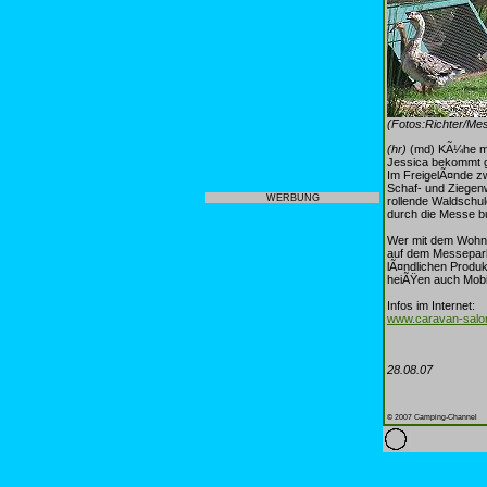
(Fotos:Richter/Me
(hr)
(md) KÃ¼he mel
Jessica bekommt g
Im FreigelÃ¤nde z
Schaf- und Ziegen
WERBUNG
rollende Waldschu
durch die Messe b
Wer mit dem Wohnm
auf dem Messepark
lÃ¤ndlichen Produ
heiÃŸen auch Mobil
Infos im Internet:
www.caravan-salo
28.08.07
© 2007 Camping-Channel