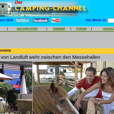
gust 2026
Das Wetter in:
|
NACHRICHTEN
|
TERMINE
|
FORUM
|
ANZEI
Camping
 von Landluft weht zwischen den Messehallen