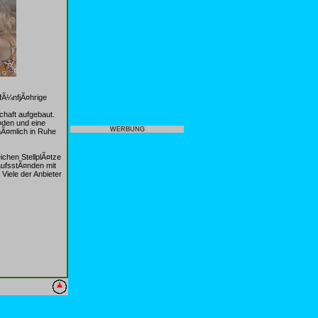
 fÃ¼nfjÃ¤hrige
haft aufgebaut.
¤den und eine
WERBUNG
nÃ¤mlich in Ruhe
chen StellplÃ¤tze
ufsstÃ¤nden mit
iele der Anbieter