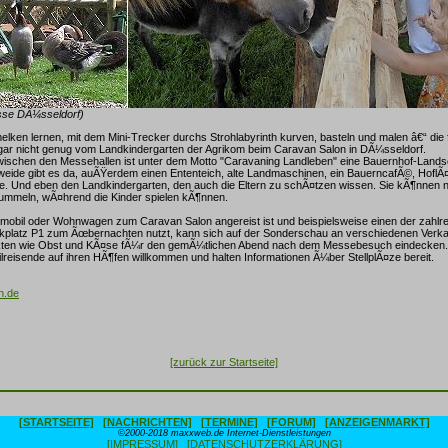
sse DÃ¼sseldorf)
ken lernen, mit dem Mini-Trecker durchs Strohlabyrinth kurven, basteln und malen â€“ die
ar nicht genug vom Landkindergarten der Agrikom beim Caravan Salon in DÃ¼sseldorf.
wischen den Messehallen ist unter dem Motto "Caravaning Landleben" eine Bauernhof-Landsc
weide gibt es da, auÃŸerdem einen Ententeich, alte Landmaschinen, ein BauerncafÃ©, HoflÃ
le. Und eben den Landkindergarten, den auch die Eltern zu schÃ¤tzen wissen. Sie kÃ¶nnen 
ummeln, wÃ¤hrend die Kinder spielen kÃ¶nnen.
obil oder Wohnwagen zum Caravan Salon angereist ist und beispielsweise einen der zahlrei
platz P1 zum Ãœbernachten nutzt, kann sich auf der Sonderschau an verschiedenen Verka
kten wie Obst und KÃ¤se fÃ¼r den gemÃ¼tlichen Abend nach dem Messebesuch eindecken. V
reisende auf ihren HÃ¶fen willkommen und halten Informationen Ã¼ber StellplÃ¤ze bereit.
n.de
[zurück zur Startseite]
[STARTSEITE]
[NACHRICHTEN]
[TERMINE]
[FORUM]
[ANZEIGENMARKT]
©2000-2018 maxxweb.de Internet-Dienstleistungen
[IMPRESSUM]
[DATENSCHUTZERKLÄRUNG]