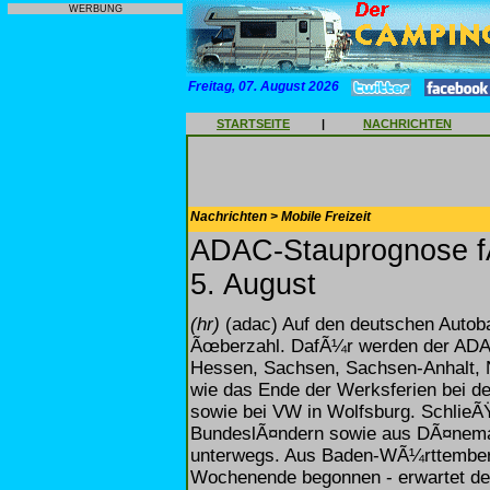
WERBUNG
Freitag, 07. August 2026
STARTSEITE
|
NACHRICHTEN
Nachrichten > Mobile Freizeit
ADAC-Stauprognose f
5. August
(hr)
(adac) Auf den deutschen Autoba
Ãœberzahl. DafÃ¼r werden der ADAC
Hessen, Sachsen, Sachsen-Anhalt,
wie das Ende der Werksferien bei 
sowie bei VW in Wolfsburg. SchlieÃ
BundeslÃ¤ndern sowie aus DÃ¤nema
unterwegs. Aus Baden-WÃ¼rttemberg 
Wochenende begonnen - erwartet de