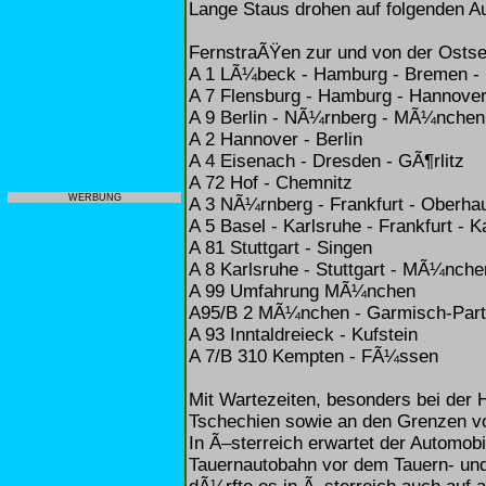
Lange Staus drohen auf folgenden A
FernstraÃŸen zur und von der Osts
A 1 LÃ¼beck - Hamburg - Bremen -
A 7 Flensburg - Hamburg - Hannove
A 9 Berlin - NÃ¼rnberg - MÃ¼nchen
A 2 Hannover - Berlin
A 4 Eisenach - Dresden - GÃ¶rlitz
A 72 Hof - Chemnitz
WERBUNG
A 3 NÃ¼rnberg - Frankfurt - Oberh
A 5 Basel - Karlsruhe - Frankfurt - K
A 81 Stuttgart - Singen
A 8 Karlsruhe - Stuttgart - MÃ¼nche
A 99 Umfahrung MÃ¼nchen
A95/B 2 MÃ¼nchen - Garmisch-Part
A 93 Inntaldreieck - Kufstein
A 7/B 310 Kempten - FÃ¼ssen
Mit Wartezeiten, besonders bei der
Tschechien sowie an den Grenzen v
In Ã–sterreich erwartet der Automobi
Tauernautobahn vor dem Tauern- un