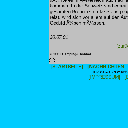
dÃ¼rfte es in Ã–sterreich auch auf 
kommen. In der Schweiz sind erneut a
gesamten Brennerstrecke Staus pro
reist, wird sich vor allem auf den A
Geduld Ã¼ben mÃ¼ssen.
30.07.01
[zurü
© 2001 Camping-Channel
[STARTSEITE]
[NACHRICHTEN]
©2000-2018 maxxwe
[IMPRESSUM]
[