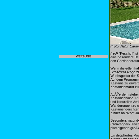
(Foto: Natur Cara
(red)
"Keschtn" ist
WERBUNG
eine besondere Be
den Gardaseeraum 
Wenn die edlen ka
StraÃŸenzÃ¼ge zier
Wuchsgebiet der SÃ
Auf dem Programm s
Kastanie zu erwer
Kastanienmarkt zu 
AuÃŸerdem stehen 
Kastanienhaine, R
und kulturellen Ã
Wanderungen zu cha
Kastaniengerichten
Kinder ab fÃ¼nf J
Besonders naturid
Caravanpark Tisen
platzeigenen groÃŸ
Ein detailliertes 
Tisens/Prissian an