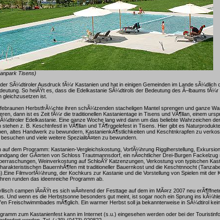
vanpark Tisens)
 der SÃ¼dtiroler Ausdruck fÃ¼r Kastanien und hat in einigen Gemeinden im Lande sÃ¼dlich
deutung. So heiÃŸt es, dass die Edelkastanie SÃ¼dtirols der Bedeutung des Ã–lbaums fÃ¼r
gleichzusetzen ist.
ffebraunen HerbstfrÃ¼chte ihren schÃ¼tzenden stacheligen Mantel sprengen und ganze W
en, dann ist es Zeit fÃ¼r die traditionellen Kastanientage in Tisens und VÃ¶llan, einem urs
¼dtiroler Edelkastanie. Eine ganze Woche lang wird dann um das beliebte Wahrzeichen der 
tehen z. B. Keschtnfestl in VÃ¶llan und TÃ¶rggelefest in Tisens. Hier gibt es Naturprodukt
ben, altes Handwerk zu bewundern, KastanienkÃ¶stlichkeiten und Keschtnkrapfen zu verkos
besuchen und viele weitere SpezialitÃ¤ten zu bewundern.
auf dem Programm: Kastanien-Vergleichskostung, VorfÃ¼hrung Rigglherstellung, Exkursio
undgang der GÃ¤rten von Schloss Trautmannsdorf, ein nÃ¤chtlicher Drei-Burgen Fackelzug m
œberraschungen, Weinverkostung auf SchloÃŸ Katzenzungen, Verkostung von typischen Kast
rakteristischen BauernhÃ¶fen mit traditioneller Bauernkost und die Keschtnnocht (Tanzab
).Eine FilmvorfÃ¼hrung, der Kochkurs zur Kastanie und die Vorstellung von Spielen mit der 
ahren runden das ideenreiche Programm ab.
yllisch campen lÃ¤ÃŸt es sich wÃ¤hrend der Festtage auf dem im MÃ¤rz 2007 neu erÃ¶ffnet
s. Und wenn es die Herbstsonne besonders gut meint, ist sogar noch ein Sprung ins kÃ¼h
en Freischwimmbades mÃ¶glich. Ein warmer Herbst soll ja bekannterweise in SÃ¼dtirol keine
Programm zum Kastanienfest kann im Internet (s.u.) eingesehen werden oder bei der Touristinf
gefordert werden, Tel. (+39) (0473) 920822.