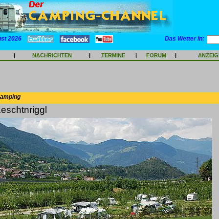
ust 2026
Das Wetter in:
|
NACHRICHTEN
|
TERMINE
|
FORUM
|
ANZEI
Camping
eschtnriggl