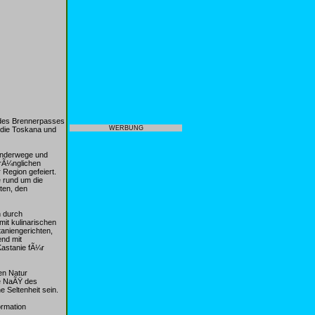
 des Brennerpasses
WERBUNG
 die Toskana und
anderwege und
prÃ¼nglichen
Region gefeiert.
e rund um die
ten, den
n durch
it kulinarischen
aniengerichten,
end mit
Kastanie fÃ¼r
en Natur
le NaÃŸ des
 Seltenheit sein.
ormation