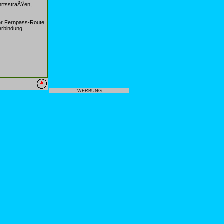
hrtsstraÃŸen,
der Fernpass-Route
Verbindung
WERBUNG