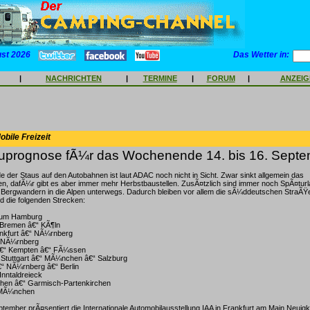
ust 2026
Das Wetter in:
|
NACHRICHTEN
|
TERMINE
|
FORUM
|
ANZEI
bile Freizeit
prognose fÃ¼r das Wochenende 14. bis 16. Septe
 der Staus auf den Autobahnen ist laut ADAC noch nicht in Sicht. Zwar sinkt allgemein das
, dafÃ¼r gibt es aber immer mehr Herbstbaustellen. ZusÃ¤tzlich sind immer noch SpÃ¤turl
ergwandern in die Alpen unterwegs. Dadurch bleiben vor allem die sÃ¼ddeutschen StraÃŸe
d die folgenden Strecken:
raum Hamburg
 Bremen â€“ KÃ¶ln
ankfurt â€“ NÃ¼rnberg
“ NÃ¼rnberg
â€“ Kempten â€“ FÃ¼ssen
“ Stuttgart â€“ MÃ¼nchen â€“ Salzburg
“ NÃ¼rnberg â€“ Berlin
 Inntaldreieck
chen â€“ Garmisch-Partenkirchen
 MÃ¼nchen
ptember prÃ¤sentiert die Internationale Automobilausstellung IAA in Frankfurt am Main Neuig