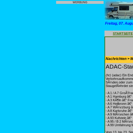
WERBUNG
Freitag, 07. Aug
STARTSEITE
Nachrichten > Mo
ADAC-Stau
(hr)
(adac) Ein Ende
Verkehrsaufkommen
SÃ¼den oder zum B
StaugefÃ¤hrdet sin
- A 1 / A 7 GroÃŸ
- A 1 Hamburg â€“
- A 3 KÃ¶ln â€“ Fr
- A 6 Heilbronn â€
- A 7 WÃ¼rzburg 
- A 8 Karlsruhe â€
- A 9 MÃ¼nchen â€
- A 93 Kufstein â€“
- A 95 / B 2 MÃ¼n
- A 99 Umfahrung
Vom 13. bis 23. Se