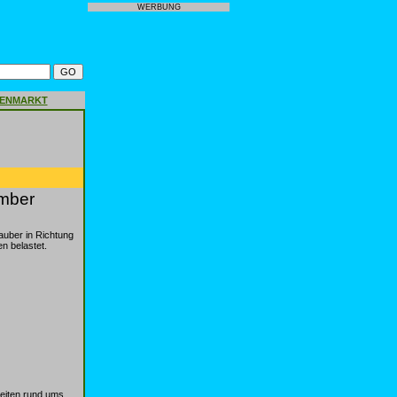
WERBUNG
GENMARKT
mber
auber in Richtung
n belastet.
keiten rund ums