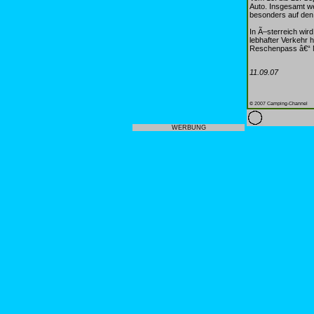
Auto. Insgesamt we
besonders auf den
In Ã–sterreich wir
lebhafter Verkehr h
Reschenpass â€“ 
11.09.07
© 2007 Camping-Channel
WERBUNG