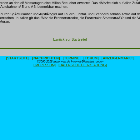
rden an den elf Messetagen eine Million Besucher erwartet. Das dÃ¼rfte sich auf allen Zufa
 Autobahnen A 5 und A 3, bemerkbar machen.
d durch SpÃ¤turlauber und AusflÃ¼gler auf Tauern-, Inntal- und Brennerautobahn sowie auf 
errschen. In Italien gilt das fÃ¼r die Brennerstrecke, die Pustertaler StaatsstraÃŸe und die 
Meran.
[zurück zur Startseite]
[STARTSEITE]
[NACHRICHTEN]
[TERMINE]
[FORUM]
[ANZEIGENMARKT]
©2000-2018 maxxweb.de Internet-Dienstleistungen
[IMPRESSUM]
[DATENSCHUTZERKLÄRUNG]