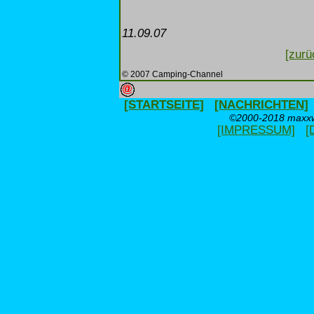
11.09.07
[zurü
© 2007 Camping-Channel
[STARTSEITE]
[NACHRICHTEN]
©2000-2018 maxxwe
[IMPRESSUM]
[