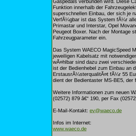
Gaspedals verbunden wird. Diese Can
Funktion innerhalb der Fahrzeugelek
superschnellen Einbau, der sich je 
VerfÃ¼gbar ist das System fÃ¼r all
Primastar und Interstar, Opel Movan
Peugeot Boxer. Nach der Montage ste
Fahrzeugparameter ein.
Das System WAECO MagicSpeed MS9
jeweiligen Kabelsatz mit notwendige
wÃ¤hlbar sind dazu zwei verschiede
ist der Bedienhebel zum Einbau an 
ErstausrÃ¼sterqualitÃ¤t fÃ¼r 55 Eu
dient der Bedientaster MS-BE5, der 
Weitere Informationen zum neuen W
(02572) 879 â€“ 190, per Fax (02572)
E-Mail-Kontakt:
ev@waeco.de
Infos im Internet:
www.waeco.de