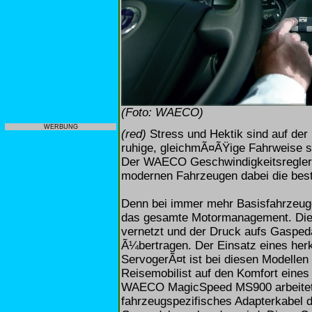
(Foto: WAECO)
WERBUNG
(red)
Stress und Hektik sind auf der 
ruhige, gleichmÃ¤ÃŸige Fahrweise sc
Der WAECO Geschwindigkeitsregler
modernen Fahrzeugen dabei die bes
Denn bei immer mehr Basisfahrzeug
das gesamte Motormanagement. Die 
vernetzt und der Druck aufs Gaspeda
Ã¼bertragen. Der Einsatz eines her
ServogerÃ¤t ist bei diesen Modelle
Reisemobilist auf den Komfort eines
WAECO MagicSpeed MS900 arbeitet mi
fahrzeugspezifisches Adapterkabel d