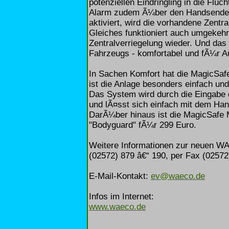
potenziellen Eindringling in die Fluc
Alarm zudem Ã¼ber den Handsender d
aktiviert, wird die vorhandene Zentr
Gleiches funktioniert auch umgekehrt
Zentralverriegelung wieder. Und da
Fahrzeugs - komfortabel und fÃ¼r A
In Sachen Komfort hat die MagicSa
ist die Anlage besonders einfach und 
Das System wird durch die Eingabe 
und lÃ¤sst sich einfach mit dem H
DarÃ¼ber hinaus ist die MagicSafe MS
"Bodyguard" fÃ¼r 299 Euro.
Weitere Informationen zur neuen W
(02572) 879 â€“ 190, per Fax (02572)
E-Mail-Kontakt:
ev@waeco.de
Infos im Internet:
www.waeco.de