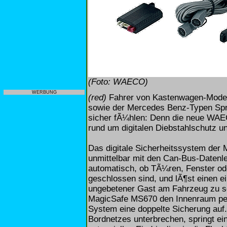
(Foto: WAECO)
WERBUNG
(red)
Fahrer von Kastenwagen-Modell
sowie der Mercedes Benz-Typen Spri
sicher fÃ¼hlen: Denn die neue WA
rund um digitalen Diebstahlschutz 
Das digitale Sicherheitssystem der
unmittelbar mit den Can-Bus-Datenl
automatisch, ob TÃ¼ren, Fenster o
geschlossen sind, und lÃ¶st einen ei
ungebetener Gast am Fahrzeug zu s
MagicSafe MS670 den Innenraum per 
System eine doppelte Sicherung auf.
Bordnetzes unterbrechen, springt ei