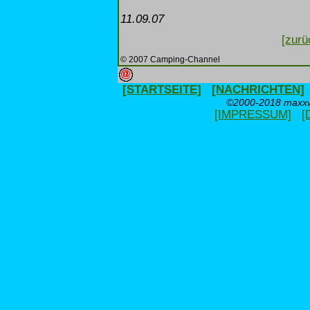
11.09.07
[zurü
© 2007 Camping-Channel
[STARTSEITE]
[NACHRICHTEN]
©2000-2018 maxxwe
[IMPRESSUM]
[