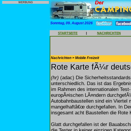
WERBUNG
Sonntag, 09. August 2026
STARTSEITE
|
NACHRICHTEN
Nachrichten > Mobile Freizeit
Rote Karte fÃ¼r deut
(hr)
(adac) Die Sicherheitsstandards
unterschiedlich. Das ist das Ergebn
im Rahmen des internationalen Test-
europÃ¤ischen LÃ¤ndern durchgefÃ¼h
Autobahnbaustellen sind ein Viertel
mangelhaftâ€œ durchgefallen. In Deu
insgesamt acht Baustellen die Rote 
Glatt durchgefallen ist der Bauabschn
die Tester in keiner einzigen Kateg