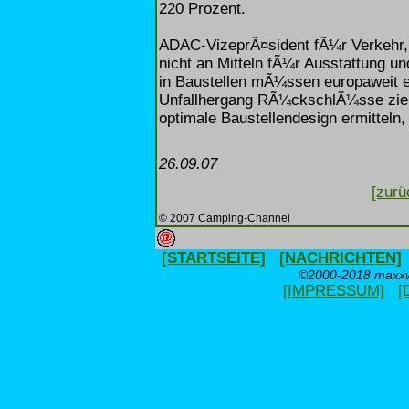
220 Prozent.
ADAC-VizeprÃ¤sident fÃ¼r Verkehr, U
nicht an Mitteln fÃ¼r Ausstattung u
in Baustellen mÃ¼ssen europaweit e
Unfallhergang RÃ¼ckschlÃ¼sse zieh
optimale Baustellendesign ermitteln
26.09.07
[zurü
© 2007 Camping-Channel
[STARTSEITE]
[NACHRICHTEN]
©2000-2018 maxxwe
[IMPRESSUM]
[