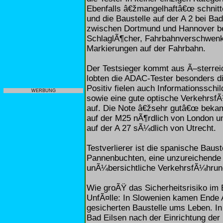
Ebenfalls â€žmangelhaftâ€œ schnitt
und die Baustelle auf der A 2 bei Bad
zwischen Dortmund und Hannover b
SchlaglÃ¶cher, Fahrbahnverschwenku
Markierungen auf der Fahrbahn.
Der Testsieger kommt aus Ã–sterreic
lobten die ADAC-Tester besonders di
Positiv fielen auch Informationssch
WERBUNG
sowie eine gute optische Verkehrsf
auf. Die Note â€žsehr gutâ€œ bekam
auf der M25 nÃ¶rdlich von London un
auf der A 27 sÃ¼dlich von Utrecht.
Testverlierer ist die spanische Baus
Pannenbuchten, eine unzureichende
unÃ¼bersichtliche VerkehrsfÃ¼hrung
Wie groÃŸ das Sicherheitsrisiko im 
UnfÃ¤lle: In Slowenien kamen Ende 
gesicherten Baustelle ums Leben. In
Bad Eilsen nach der Einrichtung der 