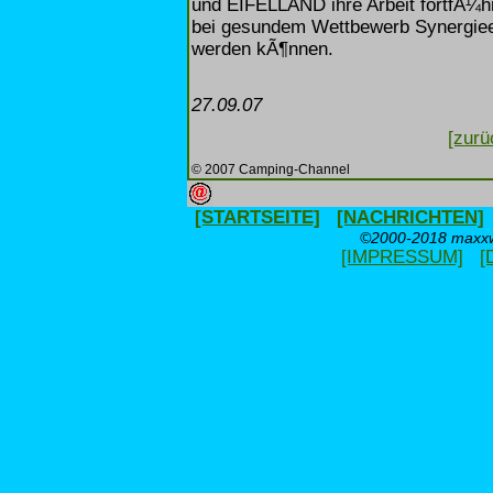
und EIFELLAND ihre Arbeit fortfÃ¼h
bei gesundem Wettbewerb Synergieef
werden kÃ¶nnen.
27.09.07
[zurü
© 2007 Camping-Channel
[STARTSEITE]
[NACHRICHTEN]
©2000-2018 maxxwe
[IMPRESSUM]
[