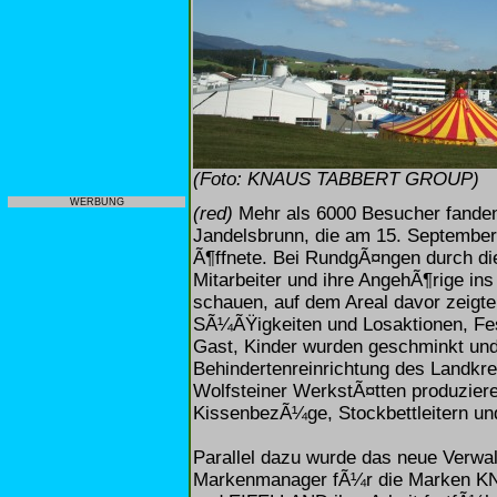
(Foto: KNAUS TABBERT GROUP)
WERBUNG
(red)
Mehr als 6000 Besucher fan
Jandelsbrunn, die am 15. September 
Ã¶ffnete. Bei RundgÃ¤ngen durch di
Mitarbeiter und ihre AngehÃ¶rige in
schauen, auf dem Areal davor zeigt
SÃ¼ÃŸigkeiten und Losaktionen, Fest
Gast, Kinder wurden geschminkt und
Behindertenreinrichtung des Landkrei
Wolfsteiner WerkstÃ¤tten produzier
KissenbezÃ¼ge, Stockbettleitern un
Parallel dazu wurde das neue Verwa
Markenmanager fÃ¼r die Marken