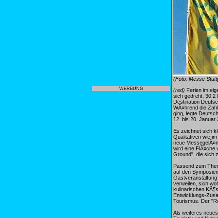
(Foto: Messe Stutt
WERBUNG
(red)
Ferien im eig
sich gedreht. 30,2
Destination Deutsc
WÃ¤hrend die Zahl
ging, legte Deuts
12. bis 20. Januar
Es zeichnet sich k
Qualitativen wie i
neue MessegelÃ¤nde
wird eine FlÃ¤che
Ground", die sich z
Passend zum Thema
auf den Symposien 
Gastveranstaltung 
verweilen, sich wo
kulinarischen KÃ¶s
Entwicklungs-Zus
Tourismus. Der "Re
Als weiteres neue