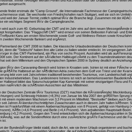
urreisende. Immer hÃ¤ufiger werden Ferien und Kurzreisen oder der Urlaubsort fÃ¼r einen lÃ
gebot ausgesucht.
nde findet erstmals die "Camp Ground", die Internationale Fachmesse der Campingwirtschaf
chermesse statt. Sie wechselte von Friedrichshafen nach Stuttgart, weil sie sich im Umfel
 und weil der Januar-Termin zeitlich optimal fÃ¼r die Branche liegt. Zusammen mit der ADA
sse ein wichtiges Segment fÃ¼r die Campingbranche.
ch wird auch zum 40. Geburtstag der CMT und im Jahr eins auf dem neuen MessegelÃ¤nde in
ept festgehalten: Das "Flaggschiff CMT" wird erneut von seinen Beibooten Fahrrad- und Erle
reffpunkt Kanu am ersten Wochenende sowie Golf- und Wellness-Reisen sowie Kreuzfahrt
am zweiten Wochenende flankiert und ergÃ¤nzt.
Partnerland der CMT 2008 ist Italien. Die klassische Urlaubsdestination der Deutschen ko
t, denn die "Tedeschi" haben ihre alte Liebe zu Italien wieder entdeckt. Im vergangenen Jah
¼rger in das CMT-Partnerland, ein Plus von sechs Prozent. Australien wird als auÃŸereur
08 sein. Der Kontinent auf der sÃ¼dlichen Halbkugel zÃ¤hlt zu den Traumdestinationen de
hat seit dem Millennium und den Olympischen Spielen 2000 in Sydney deutlich an Anziehun
on fÃ¼r den Caravaning-Bereich wird Istrien in Kroatien sein. Istrien ist mit einer FlÃ¤che 
ie grÃ¶ÃŸte Halbinsel an der nÃ¶rdlichen Adria zwischen dem Golf von Triest und der Kvarn
kerung lebt vom seit Jahrzehnten traditionell bestehenden Tourismus, von Landwirtschaft u
kalen Industriebetrieben. Das Landesinnere Istriens ist reich an bemerkenswerten BaudenkmÃ¤
er Halbinsel bildet das Naturschutzgebiet Kap Kamenjak mit seiner einzigartigen Flora und F
ten natÃ¼rlich die schÃ¶nsten Aussichten auf das Mittelmeer.
n der Deutschen Zentrale fÃ¼r Tourismus (DZT) machten die KÃ¼stenlÃ¤nder Mecklenbur
tungen) und Schleswig-Holstein (+8,3%) von Januar bis Mai 2007 den grÃ¶ÃŸten Sprung 
 mit einem moderaten Wachstum von 3,3 Prozent im Mittelfeld. "Bestseller" bleiben auch De
re seit Jahren Ã¼berdurchschnittlichen Zuwachsraten auch in diesem Jahr halten kÃ¶nnen: Sp
en ist Frankfurt/Main mit einem Ãœbernachtungsplus von 8 Prozent, gefolgt von Hamburg (+
zent), KÃ¶ln (+4,6 Prozent) und Berlin (+4,4 Prozent). Vom anhaltenden Hauptstadt-Boom p
nburg (+5,2 Prozent). Gegen den Trend entwickelten sich die Ãœbernachtungszahlen in Stut
¼cklÃ¤ufig, was auf die Sondereffekte durch eine zusÃ¤tzliche groÃŸe Fachmesse und die 
 ist.
¤t der BundesbÃ¼rger bleibt stabil, doch die Art, wie sie ihren Urlaub organisieren und buche
tisch. Zuwachsraten vermelden Veranstalter, die auf individuelle Baustein-Programme setze