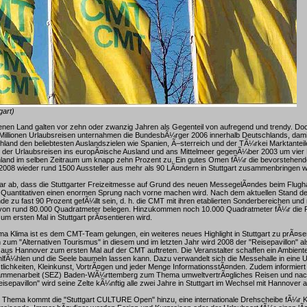
gart)
enen Land galten vor zehn oder zwanzig Jahren als Gegenteil von aufregend und trendy. Do
 Millionen Urlaubsreisen unternahmen die BundesbÃ¼rger 2006 innerhalb Deutschlands, dami
hland den beliebtesten Auslandszielen wie Spanien, Ã–sterreich und der TÃ¼rkei Marktante
 der Urlaubsreisen ins europÃ¤ische Ausland und ans Mittelmeer gegenÃ¼ber 2003 um vie
chland im selben Zeitraum um knapp zehn Prozent zu. Ein gutes Omen fÃ¼r die bevorstehen
 2008 wieder rund 1500 Aussteller aus mehr als 90 LÃ¤ndern in Stuttgart zusammenbringen w
lar ab, dass die Stuttgarter Freizeitmesse auf Grund des neuen MessegelÃ¤ndes beim Flugh
m Quantitativen einen enormen Sprung nach vorne machen wird. Nach dem aktuellen Stand de
 zu fast 90 Prozent gefÃ¼llt sein, d. h. die CMT mit ihren etablierten Sonderbereichen und 
 von rund 80.000 Quadratmeter belegen. Hinzukommen noch 10.000 Quadratmeter fÃ¼r di
um ersten Mal in Stuttgart prÃ¤sentieren wird.
 Klima ist es dem CMT-Team gelungen, ein weiteres neues Highlight in Stuttgart zu prÃ¤se
zum "Alternativen Tourismus" in diesem und im letzten Jahr wird 2008 der "Reisepavillon" al
aus Hannover zum ersten Mal auf der CMT auftreten. Die Veranstalter schaffen ein Ambient
hlfÃ¼hlen und die Seele baumeln lassen kann. Dazu verwandelt sich die Messehalle in eine U
tlichkeiten, Kleinkunst, VortrÃ¤gen und jeder Menge InformationsstÃ¤nden. Zudem informiert d
ammenarbeit (SEZ) Baden-WÃ¼rttemberg zum Thema umweltvertrÃ¤gliches Reisen und nach
isepavillon" wird seine Zelte kÃ¼nftig alle zwei Jahre in Stuttgart im Wechsel mit Hannover 
s Thema kommt die "Stuttgart CULTURE Open" hinzu, eine internationale Drehscheibe fÃ¼r K