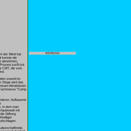
WERBUNG
ch der Wind hat
t konnte die
ile abnehmen.
r Prozent zurÃ¼ck
de CMT, die vom
ird.
afen sowohl im
r Dinge wird das
neuen Attraktionen
e Fachmesse "Camp
ntieren. Aufbauend
s
e, in dem man
rlaubswelt mit
ie Stiftung
haltiger
aufschlagen.
ulturschaffende,