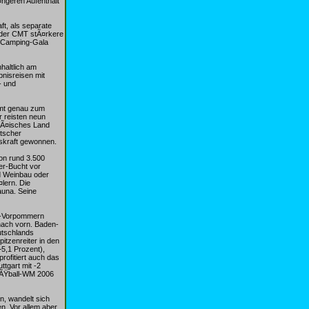
¤ngeren Aufenthalt
t, als separate
d der CMT stÃ¤rkere
C-Camping-Gala
haltlich am
bnisreisen mit
- und
mmt genau zum
r reisten neun
opÃ¤isches Land
utscher
gskraft gewonnen.
von rund 3.500
er-Bucht vor
nd Weinbau oder
lern. Die
auna. Seine
g-Vorpommern
nach vorn. Baden-
utschlands
itzenreiter in den
5,1 Prozent),
rofitiert auch das
tgart mit -2
FuÃŸball-WM 2006
n, wandelt sich
n. Vor allem aber