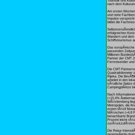
Touristik und Kult
nach dem Kulturan
Am ersten Wochene
und reine Fachbesu
Impulse verspricht
bildet die Fachme
SelbstverstÃ¤ndli
erfolgreichen Konz
Wandern und dem T
Schiffstourismus 
Das europÃ¤ische 
passenden Zeitpunk
Millionen BundesbÃ
Partner der CMT 20
Fernreisender und 
Die CMT-Partnerregi
Quadratkilometer d
Rijeka. Die BevÃ¶l
arbeitet in den lo
sÃ¼dliche Spitze d
CampingplÃ¤tze bie
Nach Informatione
(+15,4% Ãœbernach
WÃ¼rttemberg liegt
Metropolen, die ih
ersten fÃ¼nf Monat
MÃ¼nchen (+4,8 Pro
benachbarte Brande
Prozent leicht rÃ
zurÃ¼ckzufÃ¼hren
Die Reise-IntensitÃ
gegenwÃ¤rtig drama