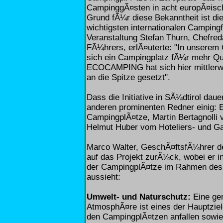
CampinggÃ¤sten in acht europÃ¤isc
Grund fÃ¼r diese Bekanntheit ist die
wichtigsten internationalen Camping
Veranstaltung Stefan Thurn, Chefr
FÃ¼hrers, erlÃ¤uterte: "In unserem
sich ein Campingplatz fÃ¼r mehr Qu
ECOCAMPING hat sich hier mittlerw
an die Spitze gesetzt".
Dass die Initiative in SÃ¼dtirol daue
anderen prominenten Redner einig: E
CampingplÃ¤tze, Martin Bertagnolli 
Helmut Huber vom Hoteliers- und Ga
Marco Walter, GeschÃ¤ftsfÃ¼hrer d
auf das Projekt zurÃ¼ck, wobei er i
der CampingplÃ¤tze im Rahmen des
aussieht:
Umwelt- und Naturschutz:
Eine ge
AtmosphÃ¤re ist eines der Hauptziele
den CampingplÃ¤tzen anfallen sowie