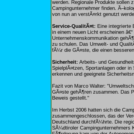
werden. Regionale Produkte sollen 
Campingunternehmer finden. Ã–kolog
von nun an verstÃ¤rkt genutzt werde
Service-QualitÃ¤t:
Eine integrierte
in einem neuen Licht erscheinen â€
Unternehmenskommunikation gehÃ¶rt 
zu schulen. Das Umwelt- und Qualit
fÃ¼r die GÃ¤ste, die einen bessere
Sicherheit:
Arbeits- und Gesundheits
SpielplÃ¤tzen, Sportanlagen oder i
erkennen und geeignete Sicherhei
Fazit von Marco Walter: "Umweltschu
GÃ¤ste gehÃ¶ren zusammen. Das Pr
Beweis gestellt."
Im Herbst 2006 hatten sich die Cam
zusammengeschlossen, das der Ver
Deutschland durchfÃ¼hrte. Die regio
SÃ¼dtiroler Campingunternehmers K
FÃ¶rderung kam von der Autonomen 