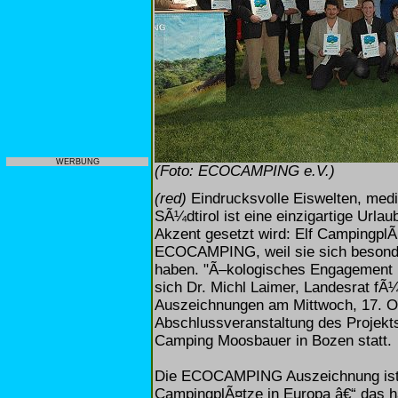
WERBUNG
(Foto: ECOCAMPING e.V.)
(red)
Eindrucksvolle Eiswelten, medit
SÃ¼dtirol ist eine einzigartige Urlau
Akzent gesetzt wird: Elf CampingplÃ
ECOCAMPING, weil sie sich besonde
haben. "Ã–kologisches Engagement is
sich Dr. Michl Laimer, Landesrat fÃ
Auszeichnungen am Mittwoch, 17. O
Abschlussveranstaltung des Projek
Camping Moosbauer in Bozen statt.
Die ECOCAMPING Auszeichnung ist 
CampingplÃ¤tze in Europa â€“ das h