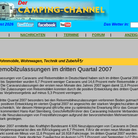
ust 2026
Das Wetter in:
|
NACHRICHTEN
|
TERMINE
|
FORUM
|
ANZEI
Wohnmobile, Wohnwagen, Technik und ZubehÃ¶r
mobilzulassungen im dritten Quartal 2007
lassungen von Caravans und Reisemobilen in Deutschland haben sich im dritten Quartal 20
li bis September wurden 6,7 Prozent weniger Caravans und 14,6 Prozent mehr Reisemobile z
. Die Caravanzulassungen der ersten neun Monate des Jahres 2007 lagen damit 11,6 Prozen
 Die Zulassungen von Reisemobilen konnten durch die positive Entwicklung des dritten Quar
s Vorjahresergebnis auf minus 5,3 Prozent verringern.
dritte Quartal 2007 besonders bei den Reisemobilneuzulassungen verlorenen Boden gutmach
 positiven Entwicklung im vierten Quartal 2007 ist angesichts der starken Vergleichszahlen 
cheinlich. Vor diesem Hintergrund dÃ¼rfte eine zu optimistische Erwartung fÃ¼r das Gesam
," kommentiert Hans-Karl Sternberg, GeschÃ¤ftsfÃ¼hrer des Caravaning Industrie Verbandes
n die Neuzulassungen von Freizeitfahrzeugen aufgrund der bevorstehenden Mehrwertsteu
tark gestiegen.
mber 2007 ermittelte das Kraftfahrt-Bundesamt 4.926 Neuzulassungen von Caravans in Deut
rjahresquartal ist dies ein RÃ¼ckgang um 6,7 Prozent. FÃ¼r die ersten neun Monate des 
kt somit ein Minus von 11,6 Prozent auf 16.918 Fahrzeuge. Im dritten Quartal 2007 wurden 
zugelassen. Dank deutlicher ZuwÃ¤chse im August (+23,3 Prozent) und September (+12 Proze