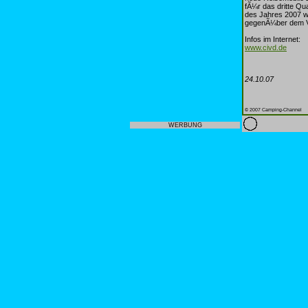
fÃ¼r das dritte Qu
des Jahres 2007 w
gegenÃ¼ber dem V
Infos im Internet:
www.civd.de
24.10.07
© 2007 Camping-Channel
WERBUNG