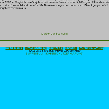
artal 2007 im Vergleich zum Vorjahreszeitraum ein Zuwachs von 14,6 Prozent. FÃ¼r die ers
eist der Reisemobilmarkt nun 17.502 Neuzulassungen und damit einen RÃ¼ckgang von 5,3 
orjahreszeitraum aus.
[zurück zur Startseite]
[STARTSEITE]
[NACHRICHTEN]
[TERMINE]
[FORUM]
[ANZEIGENMARKT]
©2000-2018 maxxweb.de Internet-Dienstleistungen
[IMPRESSUM]
[DATENSCHUTZERKLÄRUNG]