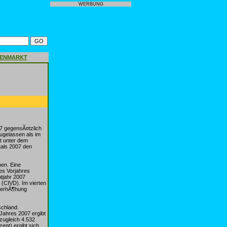
WERBUNG
GENMARKT
07 gegensÃ¤tzlich
ugelassen als im
t unter dem
tals 2007 den
en. Eine
des Vorjahres
tjahr 2007
 (CIVD). Im vierten
ererhÃ¶hung
schland.
Jahres 2007 ergibt
zugleich 4.532
nt) ergibt sich