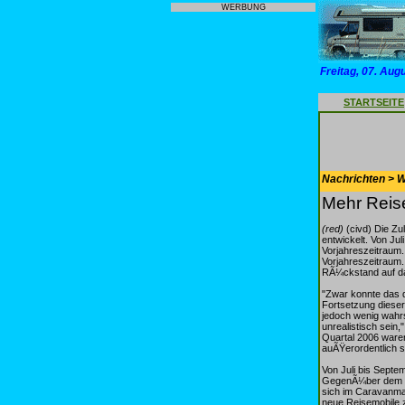
WERBUNG
Freitag, 07. Aug
STARTSEITE
Nachrichten > 
Mehr Reise
(red)
(civd) Die Zu
entwickelt. Von Ju
Vorjahreszeitraum
Vorjahreszeitraum.
RÃ¼ckstand auf da
"Zwar konnte das 
Fortsetzung dieser
jedoch wenig wahrs
unrealistisch sein
Quartal 2006 ware
auÃŸerordentlich s
Von Juli bis Septe
GegenÃ¼ber dem Vo
sich im Caravanmar
neue Reisemobile 