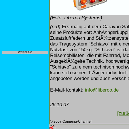
(Foto: Liberco Systems)
(red)
Erstmalig auf dem Caravan Sal
seine Produkte vor: AnhÃ¤ngerkupp
Zusatzluftfedern und StÃ¼tzensyst
das Tragesystem "Schiavo" mit eine
Nutzlast von 150kg. "Schiavo" ist d
WERBUNG
Reisemobilisten, die mit Fahrrad, Mot
AusgeklÃ¼gelte Technik, hochwertig
"Schiavo" zu einem technisch hochw
kann sich seinen TrÃ¤ger individue
angeboten werden und auch versch
E-Mail-Kontakt:
info@liberco.de
26.10.07
[zurü
© 2007 Camping-Channel