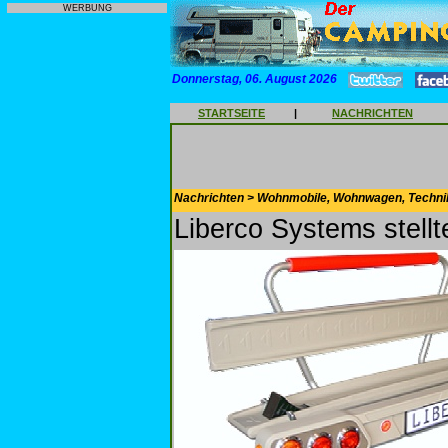
WERBUNG
Donnerstag, 06. August 2026
STARTSEITE
|
NACHRICHTEN
Nachrichten > Wohnmobile, Wohnwagen, Techni
Liberco Systems stellt