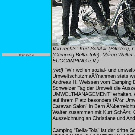
Von rechts: Kurt SchÃ¤r (Biketec),
(Camping Bella-Tola), Marco Walter
WERBUNG
ECOCAMPING e.V.)
(red)
"Wir wollen sozial- und umwelt
UmweltschutzmaÃŸnahmen stets weit
Andreas H. Weissen vom Camping Bel
Schweizer Tag der Umwelt die Au
UMWELTMANAGEMENT" erhalten, die
auf ihrem Platz besonders fÃ¼r Umw
Caravan Salon" in Bern Ã¼berrei
Walter zusammen mit Kurt SchÃ¤r, 
Auszeichnung an Christiane und And
Camping "Bella-Tola" ist der dritte