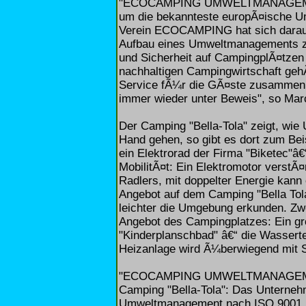
"ECOCAMPING UMWELTMANAGEMENT"
um die bekannteste europÃ¤ische U
Verein ECOCAMPING hat sich darauf
Aufbau eines Umweltmanagements zu
und Sicherheit auf CampingplÃ¤tzen s
nachhaltigen Campingwirtschaft geh
Service fÃ¼r die GÃ¤ste zusammen
immer wieder unter Beweis", so Mar
Der Camping "Bella-Tola" zeigt, wie
Hand gehen, so gibt es dort zum Beisp
ein Elektrorad der Firma "Biketec"â€
MobilitÃ¤t: Ein Elektromotor verstÃ¤
Radlers, mit doppelter Energie kann e
Angebot auf dem Camping "Bella Tol
leichter die Umgebung erkunden. 
Angebot des Campingplatzes: Ein g
"Kinderplanschbad" â€“ die Wassert
Heizanlage wird Ã¼berwiegend mit S
"ECOCAMPING UMWELTMANAGEMENT" 
Camping "Bella-Tola": Das Unterneh
Umweltmanagement nach ISO 9001 und