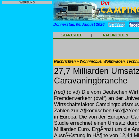
WERBUNG
Donnerstag, 06. August 2026
STARTSEITE
|
NACHRICHTEN
Nachrichten > Wohnmobile, Wohnwagen, Techni
27,7 Milliarden Umsat
Caravaningbranche
(red)
(civd) Die vom Deutschen Wirts
Fremdenverkehr (dwif) an der Univ
Wirtschaftsfaktor Campingtourismus 
Zahlen zur Ã¶komischen GrÃ¶ÃŸeno
in Europa. Die von der European Ca
Studie errechnet einen Umsatz durc
Milliarden Euro. ErgÃ¤nzt um die An
AusrÃ¼stung in HÃ¶he von 12,44 Mil