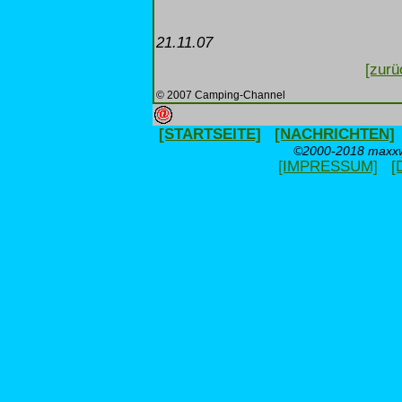
21.11.07
[zurü
© 2007 Camping-Channel
[STARTSEITE]
[NACHRICHTEN]
©2000-2018 maxxwe
[IMPRESSUM]
[