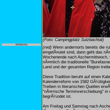
(Foto: Campingplatz Sulzbachtal)
WERBUNG
(red)
Wenn andernorts bereits die ruh
eingelÃ¤utet sind, dann geht das nÃ¤
Wochenende nach Aschermittwoch, vo
nÃ¤mlich die traditionelle "Burefasn
Land und der gesamten Region treibe
Diese Tradition beruht auf einen Kal
Kalenderreform von 1582 GÃ¼ltigkeit 
Treiben in literarischen Quellen erw
"nÃ¤rrische Terminverschiebung" in d
begrÃ¼ndet ist.
Am Freitag und Samstag nach Ascherm