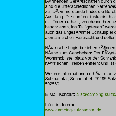
lÃ¤rmenden GerÃ¤tschaften durch d
sind die unterschiedlichen Narrenw
zur DÃ¤mmerstunde findet die Buref
Ausklang: Die sanften, toskanisch
mit Feuern erhellt, von denen bren
beschrieben, ins Tal "gefeuert" wer
auch das ungezÃ¤hmte Schauspiel der
alemannischen Fastnacht und sollen 
NÃ¤rrische Logis beziehen kÃ¶nnen 
NÃ¤he zum Geschehen: Der FÃ¼nf-S
Wohnmobilstellplatz vor der Schran
nÃ¤rrischen Treiben entfernt und ist
Weitere Informationen erhÃ¤lt man 
Sulzbachtal, Sonnmatt 4, 79295 Sulz
592569.
E-Mail-Kontakt:
a-z@camping-sulzba
Infos im Internet:
www.camping-sulzbachtal.de