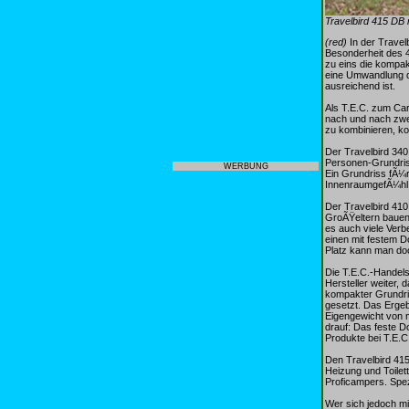
Travelbird 415 DB 
(red)
In der Travel
Besonderheit des 4
zu eins die kompa
eine Umwandlung d
ausreichend ist.
Als T.E.C. zum Ca
nach und nach zwei
zu kombinieren, ko
Der Travelbird 34
Personen-Grundris
WERBUNG
Ein Grundriss fÃ¼r
InnenraumgefÃ¼hl
Der Travelbird 410
GroÃŸeltern bauen 
es auch viele Verb
einen mit festem D
Platz kann man doc
Die T.E.C.-Handels
Hersteller weiter, 
kompakter Grundris
gesetzt. Das Erge
Eigengewicht von 
drauf: Das feste Do
Produkte bei T.E.C
Den Travelbird 415
Heizung und Toilet
Proficampers. Spez
Wer sich jedoch mi