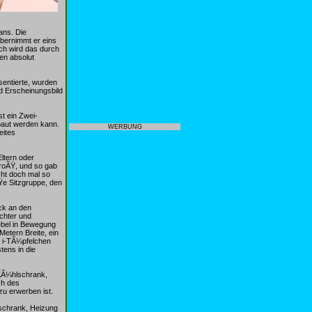
ans. Die
bernimmt er eins
ch wird das durch
en absolut
entierte, wurden
nd Erscheinungsbild
t ein Zwei-
baut werden kann.
WERBUNG
eites
ltern oder
groÃŸ, und so gab
cht doch mal so
Ÿe Sitzgruppe, den
uck an den
ichter und
ebel in Bewegung
etern Breite, ein
n i-TÃ¼pfelchen
tens in die
 KÃ¼hlschrank,
ch des
zu erwerben ist.
lschrank, Heizung