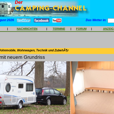
gust 2026
Das Wetter in:
|
NACHRICHTEN
|
TERMINE
|
FORUM
|
ANZEI
Wohnmobile, Wohnwagen, Technik und ZubehÃ¶r
 mit neuem Grundriss