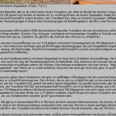
mit festem Doppelbett. (Fotos: T.E.C.)
bird-Baureihe gibt es ab sofort einen neuen Grundriss, der dritte im Bunde der leichten Carav
15 DB deutet sich bereits im Namen an: Er verfÃ¼gt Ã¼ber ein festes Doppelbett. Dabei Ã¼
kten AuÃŸenmaÃŸe seines Bruders, des Travelbird 410, ohne an Gewicht zuzulegen. MÃ¶gli
er Rundsitzgruppe im Bug in eine Hecksitzgruppe mit EinhÃ¤ngetisch, die fÃ¼r zwei Person
ravansalon DÃ¼sseldorf 2006 die brandneue Baureihe Travelbird mit zwei Grundrissen prÃ¤s
 Dinge deutlich. Erstens: Das Konzept, Leichtigkeit mit hochwertiger QualitÃ¤t in Technik u
mmt sehr gut an. Zweitens: Es gilt fÃ¼r die Zukunft eine LÃ¼cke zu schlieÃŸen.
0 mit einer GesamtlÃ¤nge von nur 5,19 Metern und einem Gesamtgewicht ab 750 Kilogramm is
s. Den Innenraum dominiert eine groÃŸzÃ¼gige Rundsitzgruppe, die zum Doppelbett umge
 all jene, die fahrfreudige, Ã¤uÃŸerst kompakte AuÃŸenmaÃŸe suchen und gleichzeitig ein w
 genieÃŸen mÃ¶chten.
 ist ein Familiengrundriss mit einem Etagenbett im Heck bei 6,10 Metern GesamtlÃ¤nge. Die E
sich auch hier aus der Rundsitzgruppe ihre SchlafstÃ¤tte. Das Interesse am Konzept war 
esserungsvorschlÃ¤ge seitens der Kunden. Eine Anfrage kristallisierte sich klar heraus. "Ma
oppelbett", und "Wenn wir zu zweit losfahren, brauchen wir auch gar nicht eine ganz so groÃ
h anderweitig nutzen."
partner gaben diese Reaktionen mit einer so auffÃ¤lligen HÃ¤ufigkeit und mit soviel Nachdr
dass er schnell Ã¼berzeugt war. Die LÃ¼cke, die es nun zu schlieÃŸen galt, ist ein ebenso le
s wie der Travelbird 410, jedoch mit einem festen Doppelbett. So wurden konstruktiv alle H
bnis, der Travelbird 415 DB, hat kompakte AuÃŸenmaÃŸe von 6,10 Metern LÃ¤nge und 2,29 M
nur 770 Kilogramm (Masse fahrbereit entsprechend 790 Kilogramm) und setzt sogar noch ei
ppelbett ist mit einer Breite von 1,47 Metern realisiert. Damit fÃ¼gt sich dieser Grundriss bes
. ein, wo Schlafkomfort seit jeher groÃŸ geschrieben wird.
 DB gibt es in Deutschland fÃ¼r 8.790 Euro ab Werk inklusive Mehrwertsteuer. Da Kocher,
te nicht in der Serienausstattung vorgesehen sind, wird das Vorzelt zu einem wichtigen Berei
iell fÃ¼r den Travelbird hat Movera ein farblich frisches Vorzelt entworfen, das ab 799 Euro 
t diesem Konzept nicht anfreunden kann, erhÃ¤lt seinen ReisegefÃ¤hrten mit Kocher, KÃ¼h