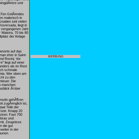
pingplÃ¤tze und
oÃŸen GelÃ¤ndes
en malerisch in
oatien seit vielen
oversada, liegt in
Im vergangenen Jahr
Maistra. 70 bis 80
tplatz der Anlage
enorte auf das
man eher in Saint-
WERBUNG
nd Rovinj. Vor
" liegt auf einer
 anders als im Rest
rch schmale
emia. Wer oben am
cht zu den
nteuer. Die
on manchen
usblick Ã¼ber
-Inseln gehÃ¶ren
it zugÃ¤nglich ist,
aat Teile der
Ã¼ste. Knapp 20
ecken: Fast 700
Zebras und
 mit. Zeugnisse
n die gut
eiter in der
aunen.