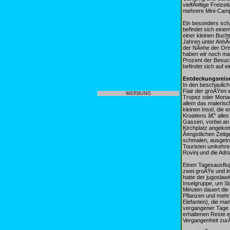
vielfÃ¤ltige Frei
mehrere Mini-Camp
Ein besonders sch
befindet sich eine
einer kleinen Buch
Jahren unter AnhÃ¤
der NÃ¤he der Orts
haben wir noch ma
Prozent der Besuch
befindet sich auf e
Entdeckungsreise
In den beschaulich
Flair der groÃŸen 
WERBUNG
Tropez oder Monac
allem das malerisch
kleinen Insel, die 
Kroatiens â€“ alle
Gassen, vorbei an
Kirchplatz angeko
Ã¤ngstlichen Zeitg
schmalen, ausgetr
Touristen umkehre
Rovinj und die Adr
Einen Tagesausflug
zwei groÃŸe und ins
hatte der jugoslaw
Inselgruppe, um St
Minuten dauert die
Pflanzen und mehr 
Elefanten), die ma
vergangener Tage g
erhaltenen Reste e
Vergangenheit zur