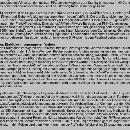
zeitangebote gehÃ¶ren auf den meisten PlÃ¤tzen inzwischen zum Standard. Insgesamt 40 Cam
s haben wÃ¤hrend der Saison (April bis Oktober) fÃ¼r Besucher geÃ¶ffnet.
Ã¶ner Platz ist das Camp Laterna in der NÃ¤he von Porec. Ein GroÃŸteil des 80 Hektar gr
m Pinien- und EichenwÃ¤ldchen, das zum Meer hin sanft abfÃ¤llt. Die drei Strandkilometer lieg
t. Surf- oder Tauchkurse kÃ¶nnen direkt vor Ort gebucht werden. Einen guten Ruf genieÃŸt Kr
ngern der FreikÃ¶rperkultur. Einer der grÃ¶ÃŸten PlÃ¤tze Europas, der FKK-Campingplatz K
chaft Vrsar. Insgesamt 6000 textilfreie Urlauber kann der Platz gleichzeitig beherbergen. "
l 350 neue StellplÃ¤tze hinzubekommen", sagt Simon Matosevic vom Campingplatz-Betreiber 
er seien StammgÃ¤ste, erzÃ¤hlt der junge Mann. Landschaftlich besonders reizvoll: Der Zel
iner vorgelagerten Insel, die nur durch eine kleine BrÃ¼cke mit dem Festland verbunden ist.
n: Einblicke in vergangenen Welten
en StÃ¤dtchen im Westen der Halbinsel trifft der unverfÃ¤lschte Charme mediterraner KÃ¼st
weiten Welt. In den HÃ¤fen dÃ¼mpeln Fischerboote eintrÃ¤chtig neben riesigen Yachten, die 
o vermuten wÃ¼rde. Touristische Zentren sind die StÃ¤dte Umag, Novigrad, Porec, Vrsar u
e Rovinj lockt Jahr fÃ¼r Jahr tausende Touristen aus aller Welt an. Der "Istrische Montmartre
erst vor zweihundert Jahren mit dem Festland verbunden wurde. "In Rovinj ist alles ein wenig
s noch ein bisschen schÃ¶ner", verrÃ¤t die ReisefÃ¼hrerin auf dem Weg durch die Stadt. Du
 unzÃ¤hligen kleinen Galerien und GeschÃ¤ften, geht es hoch zur Kirche der Heiligen Euph
mmen noch hÃ¶her hinaus mÃ¶chte, sollte festes Schuhwerk an den FÃ¼ÃŸen haben und ni
enossen gehÃ¶ren. Der Aufstieg auf den hÃ¶chsten Glockenturms Istriens ist ein echtes Abe
etenen Holzstiegen und der freie Blick ins Innere des 60 Meter hohen Bauwerks haben sch
n lassen. Wer seinen Mut zusammennimmt, wird oben allerdings mit einem phantastischen A
iakÃ¼ste belohnt.
 lohnt auch der Nationalpark Brijuni im SÃ¼dwesten der istrischen Halbinsel. Zu den Brijuni
gesamt zwÃ¶lf kleinere Inseln. Auf der Hauptinsel Veli Brijun, die als einzige der Ã–ffentlichke
ische StaatsgrÃ¼nder Josip Tito seinen Sommersitz. Auch heute noch nutzt der kroatische St
aatsgÃ¤ste in exklusiver Umgebung zu bewirten. Der Archipel liegt drei Kilometer vor der K
 Ãœberfahrt von Fazana nach Veli Brijun. Auf der Insel angekommen, gibt es einiges zu entd
als 250 Vogelarten sind auf der Insel heimisch. Einige der exotischen Tiere (u.a. Mufflons, 
n bei der Inselrundfahrt oder im Safaripark beobachten kann, brachte Tito von seinen Reisen
ibt es auch in anderer Form reichlich zu bewundern. Von der Herrschaft der RÃ¶mer zeuge
iner kaiserlichen Sommerresidenz aus dem 1. Jh. n. Chr. und am Strand geht es sogar noch w
Ã¼ck: In den Felsen direkt am Meer kann man die FuÃŸabdrÃ¼cke eines Dinosauriers best