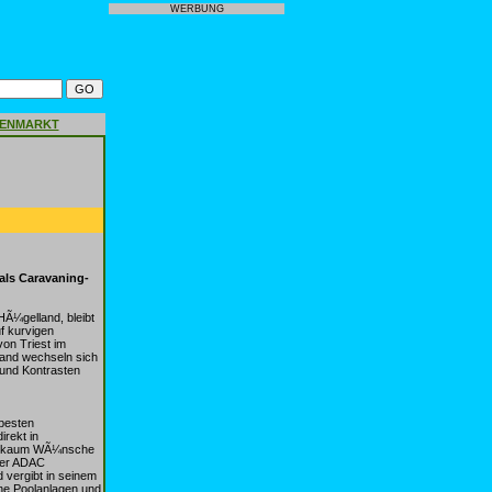
WERBUNG
GENMARKT
 als Caravaning-
HÃ¼gelland, bleibt
f kurvigen
on Triest im
land wechseln sich
 und Kontrasten
 besten
rekt in
tze kaum WÃ¼nsche
 Der ADAC
d vergibt in seinem
ne Poolanlagen und