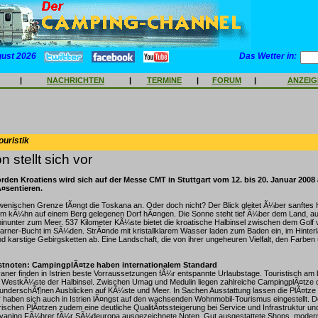
gust 2026
Das Wetter in:
|
NACHRICHTEN
|
TERMINE
|
FORUM
|
ANZEI
ouristik
 stellt sich vor
orden Kroatiens wird sich auf der Messe CMT in Stuttgart vom 12. bis 20. Januar 2008
Ã¤sentieren.
owenischen Grenze fÃ¤ngt die Toskana an. Oder doch nicht? Der Blick gleitet Ã¼ber sanftes 
nem kÃ¼hn auf einem Berg gelegenen Dorf hÃ¤ngen. Die Sonne steht tief Ã¼ber dem Land, au
inunter zum Meer. 537 Kilometer KÃ¼ste bietet die kroatische Halbinsel zwischen dem Golf v
arner-Bucht im SÃ¼den. StrÃ¤nde mit kristallklarem Wasser laden zum Baden ein, im Hinter
karstige Gebirgsketten ab. Eine Landschaft, die von ihrer ungeheuren Vielfalt, den Farben
stnoten: CampingplÃ¤tze haben internationalem Standard
er finden in Istrien beste Vorraussetzungen fÃ¼r entspannte Urlaubstage. Touristisch am
e WestkÃ¼ste der Halbinsel. Zwischen Umag und Medulin liegen zahlreiche CampingplÃ¤tze di
underschÃ¶nen Ausblicken auf KÃ¼ste und Meer. In Sachen Ausstattung lassen die PlÃ¤
er haben sich auch in Istrien lÃ¤ngst auf den wachsenden Wohnmobil-Tourismus eingestellt.
trischen PlÃ¤tzen zudem eine deutliche QualitÃ¤tssteigerung bei Service und Infrastruktur un
aning FÃ¼hrer fÃ¼r SÃ¼deuropa ausgezeichnete Noten. Gut ausgestattete Shops, moder