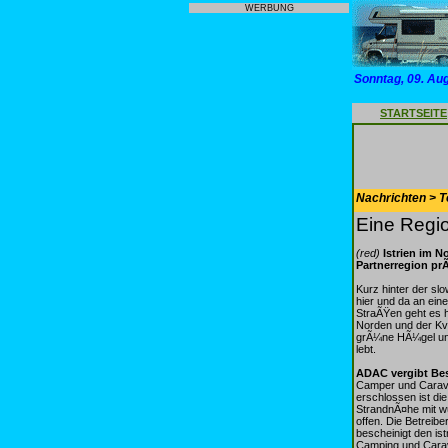
WERBUNG
Sonntag, 09. Au
STARTSEITE
Nachrichten > T
Eine Region
(red)
Istrien im N
Partnerregion pr
Kurz hinter der sl
hier und da an ei
StraÃŸen geht es h
Norden und der Kv
grÃ¼ne HÃ¼gel und 
lebt.
ADAC vergibt Be
Camper und Caravan
erschlossen ist di
StrandnÃ¤he mit w
offen. Die Betreib
bescheinigt den is
Camping und Carav