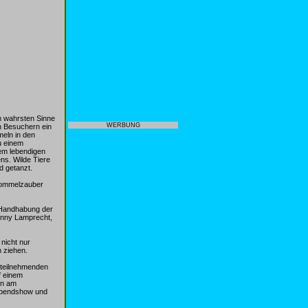
m wahrsten Sinne
WERBUNG
n Besuchern ein
eln in den
u einem
em lebendigen
ns. Wilde Tiere
d getanzt.
Trommelzauber
e Handhabung der
hnny Lamprecht,
nicht nur
n ziehen.
e teilnehmenden
f einem
on am
 Abendshow und