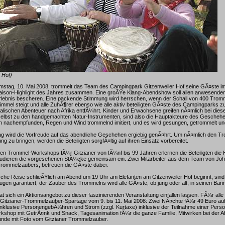
 Hof)
stag, 10. Mai 2008, trommelt das Team des Campingpark Gitzenweiler Hof seine GÃ¤ste i
ison-Highlight des Jahres zusammen. Eine groÃŸe Klang-Abendshow soll allen anwesende
rlebnis bescheren. Eine packende Stimmung wird herrschen, wenn der Schall von 400 Tromm
mmel steigt und alle ZuhÃ¶rer ebenso wie alle aktiv beteiligten GÃ¤ste des Campingparks z
lischen Abenteuer nach Afrika entfÃ¼hrt. Kinder und Erwachsene greifen nÃ¤mlich bei dies
selbst zu den handgemachten Natur-Instrumenten, sind also die Hauptakteure des Geschehe
h nachempfunden, Regen und Wind trommelnd imitiert, und es wird gesungen, getrommelt un
tag wird die Vorfreude auf das abendliche Geschehen ergiebig genÃ¤hrt. Um nÃ¤mlich den 
ung zu bringen, werden die Beteiligten sorgfÃ¤ltig auf ihren Einsatz vorbereitet.
gen Trommel-Workshops fÃ¼r Gitzianer von fÃ¼nf bis 99 Jahren erlernen die Beteiligten di
tudieren die vorgesehenen StÃ¼cke gemeinsam ein. Zwei Mitarbeiter aus dem Team von Jo
Trommelzaubers, betreuen die GÃ¤ste dabei.
che Reise schlieÃŸlich am Abend um 19 Uhr am Elefanten am Gitzenweiler Hof beginnt, sind 
ugen garantiert, der Zauber des Trommelns wird alle GÃ¤ste, ob jung oder alt, in seinen Ban
t sich ein Aktionsangebot zu dieser faszinierenden Veranstaltung einfallen lassen. FÃ¼r all
e Gitzianer-Trommelzauber-Spartage vom 9. bis 11. Mai 2008: Zwei NÃ¤chte fÃ¼r 49 Euro au
 inklusive PersonengebÃ¼hren und Strom (zzgl. Kurtaxe) inklusive der Teilnahme einer Pers
kshop mit GetrÃ¤nk und Snack, Tagesanimation fÃ¼r die ganze Familie, Mitwirken bei der
unde mit Foto vom Gitzianer Trommelzauber.