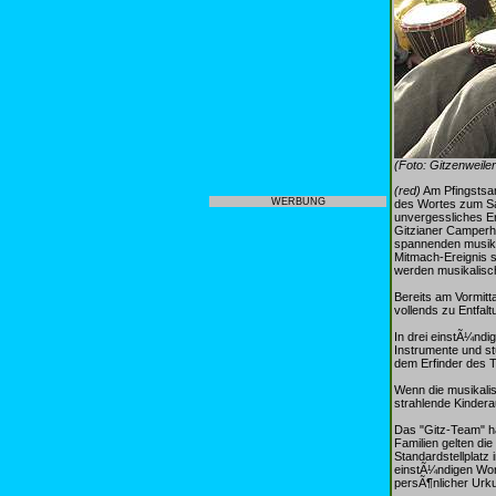
(Foto: Gitzenweiler
(red)
Am Pfingstsam
WERBUNG
des Wortes zum Sa
unvergessliches E
Gitzianer Camperhi
spannenden musika
Mitmach-Ereignis 
werden musikalisc
Bereits am Vormit
vollends zu Entfalt
In drei einstÃ¼ndi
Instrumente und s
dem Erfinder des 
Wenn die musikalis
strahlende Kindera
Das "Gitz-Team" ha
Familien gelten di
Standardstellplatz
einstÃ¼ndigen Wor
persÃ¶nlicher Urk