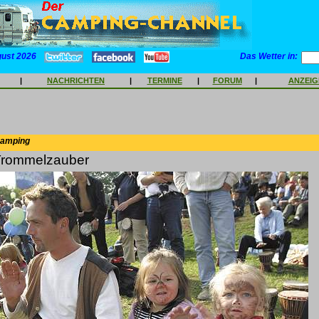
gust 2026
Das Wetter in:
|
NACHRICHTEN
|
TERMINE
|
FORUM
|
ANZEI
Camping
 Trommelzauber